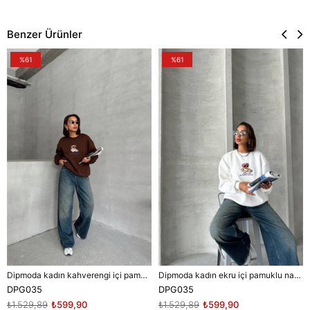
Benzer Ürünler
%61
%61
Dipmoda kadın kahverengi içi pamuklu nakış detaylı sweat DPG035
Dipmoda kadın ekru içi pamuklu nakış detaylı sweat DPG035
DPG035
DPG035
₺1.529,89
₺599,90
₺1.529,89
₺599,90