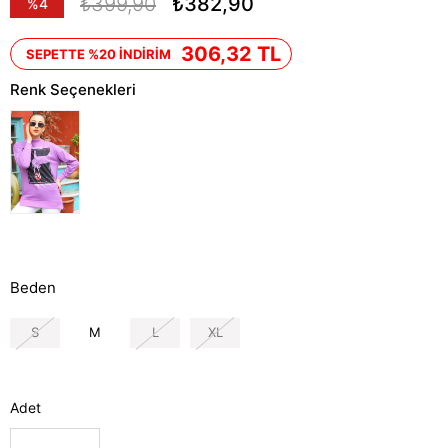
₺399,90
₺382,90
%
4
İndirim
306,32 TL
SEPETTE %20 İNDİRİM
Renk Seçenekleri
Beden
S
M
L
XL
Adet