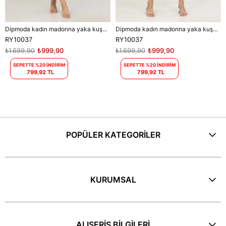
Dipmoda kadın madonna yaka kuşaklı desenli şifon elbise RY10037
Dipmoda kadın madonna yaka kuşaklı desenli şifon elbise RY10037
RY10037
RY10037
₺1.699,90
₺999,90
₺1.699,90
₺999,90
SEPETTE %20 İNDİRİM
SEPETTE %20 İNDİRİM
799,92 TL
799,92 TL
POPÜLER KATEGORİLER
KURUMSAL
ALIŞERİŞ BİLGİLERİ