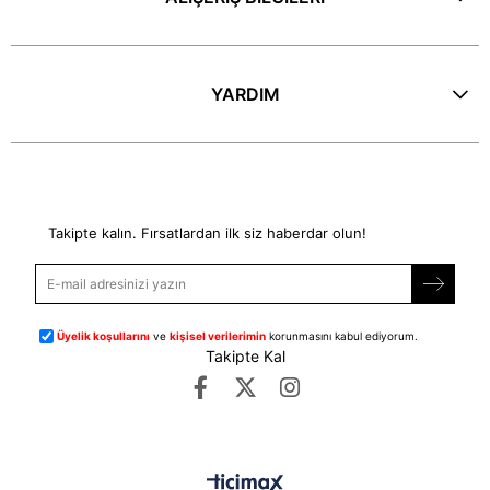
YARDIM
E-Bülten
Takipte kalın. Fırsatlardan ilk siz haberdar olun!
Üyelik koşullarını
ve
kişisel verilerimin
korunmasını kabul ediyorum.
Takipte Kal
©
dipmoda.com
- Tüm Hakları Saklıdır.