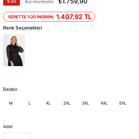
₺2.529,90
₺1.759,90
%
30
İndirim
1.407,92 TL
SEPETTE %20 İNDİRİM
Renk Seçenekleri
Beden
M
L
XL
2XL
3XL
4XL
5XL
Adet