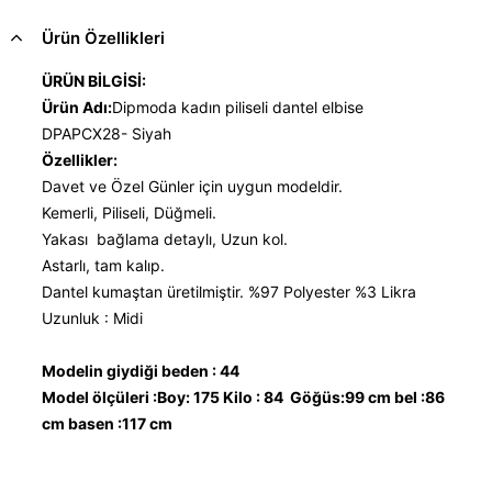
Ürün Özellikleri
ÜRÜN BİLGİSİ:
Ürün Adı:
Dipmoda kadın piliseli dantel elbise
DPAPCX28- Siyah
Özellikler:
Davet ve Özel Günler için uygun modeldir.
Kemerli, Piliseli, Düğmeli.
Yakası bağlama detaylı, Uzun kol.
Astarlı, tam kalıp.
Dantel kumaştan üretilmiştir. %97 Polyester %3 Likra
Uzunluk : Midi
Modelin giydiği beden : 44
Model ölçüleri :Boy: 175 Kilo : 84 Göğüs:99 cm bel :86
cm basen :117 cm