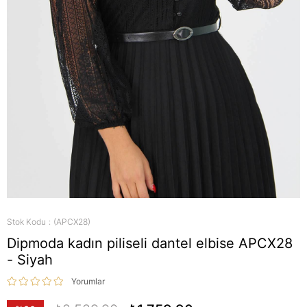
Stok Kodu
(APCX28)
Dipmoda kadın piliseli dantel elbise APCX28
- Siyah
Yorumlar