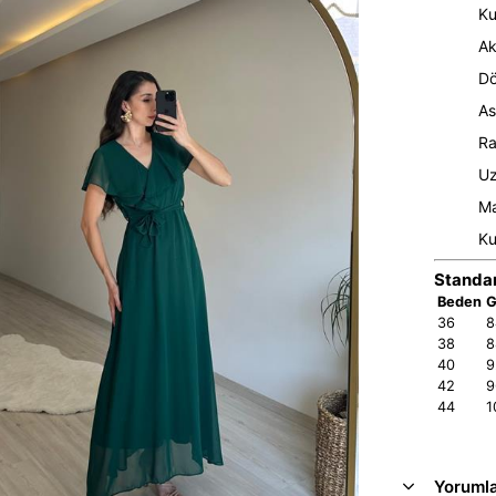
Ku
Ak
Dö
As
Ra
Uz
Ma
Ku
Standar
Beden
G
36
8
38
8
40
9
42
9
44
1
Yoruml