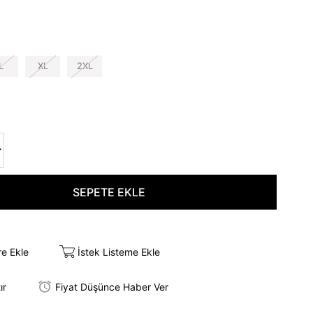
L
XL
2XL
re Ekle
İstek Listeme Ekle
ır
Fiyat Düşünce Haber Ver