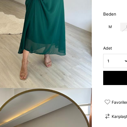
Beden
M
Adet
Favorile
Karşılaşt