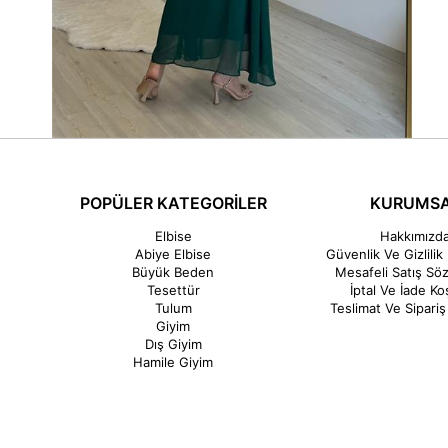
POPÜLER KATEGORİLER
KURUMS
Elbise
Hakkımızd
Abiye Elbise
Güvenlik Ve Gizlilik 
Büyük Beden
Mesafeli Satış Sö
Tesettür
İptal Ve İade Koş
Tulum
Teslimat Ve Sipariş 
Giyim
Dış Giyim
Hamile Giyim