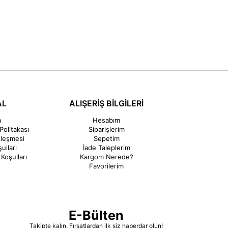
AL
ALIŞERİŞ BİLGİLERİ
a
Hesabım
Politakası
Siparişlerim
zleşmesi
Sepetim
ulları
İade Taleplerim
Koşulları
Kargom Nerede?
Favorilerim
E-Bülten
Takipte kalın. Fırsatlardan ilk siz haberdar olun!