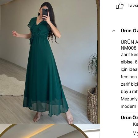
Tavsi
Ürün Öze
ÜRÜN AD
NM008
Zarif ke
elbise, 
için ide
feminen 
zarif bi
boyu rah
Mezuniye
modern b
Ürün Öze
Kı
V 