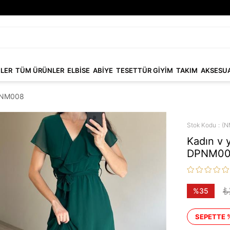
NLER
TÜM ÜRÜNLER
ELBİSE
ABİYE
TESETTÜR GİYİM
TAKIM
AKSESU
DPNM008
Stok Kodu
(N
Kadın v y
DPNM00
₺
%
35
İndirim
SEPETTE 