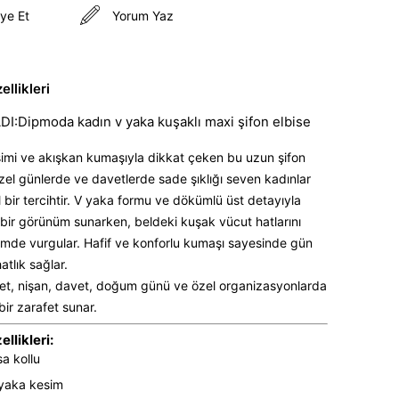
ye Et
Yorum Yaz
llikleri
I:Dipmoda kadın v yaka kuşaklı maxi şifon elbise
simi ve akışkan kumaşıyla dikkat çeken bu uzun şifon
özel günlerde ve davetlerde sade şıklığı seven kadınlar
al bir tercihtir. V yaka formu ve dökümlü üst detayıyla
bir görünüm sunarken, beldeki kuşak vücut hatlarını
çimde vurgular. Hafif ve konforlu kumaşı sayesinde gün
atlık sağlar.
t, nişan, davet, doğum günü ve özel organizasyonlarda
ir zarafet sunar.
llikleri:
sa kollu
yaka kesim