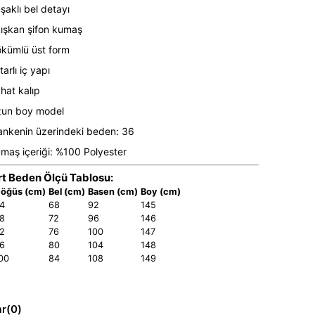
şaklı bel detayı
ışkan şifon kumaş
kümlü üst form
tarlı iç yapı
hat kalıp
un boy model
nkenin üzerindeki beden: 36
maş içeriği: %100 Polyester
t Beden Ölçü Tablosu:
öğüs (cm)
Bel (cm)
Basen (cm)
Boy (cm)
4
68
92
145
8
72
96
146
2
76
100
147
6
80
104
148
00
84
108
149
ar
(0)