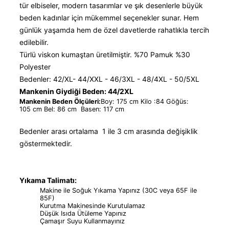
tür elbiseler, modern tasarımlar ve şık desenlerle büyük
beden kadınlar için mükemmel seçenekler sunar. Hem
günlük yaşamda hem de özel davetlerde rahatlıkla tercih
edilebilir.
Türlü viskon kumaştan üretilmiştir. %70 Pamuk %30
Polyester
Bedenler: 42/XL- 44/XXL - 46/3XL - 48/4XL - 50/5XL
Mankenin Giydiği Beden: 44/2XL
Mankenin Beden Ölçüleri:
Boy: 175 cm Kilo :84 Göğüs:
105 cm Bel: 86 cm Basen: 117 cm
Bedenler arası ortalama 1 ile 3 cm arasında değişiklik
göstermektedir.
Yıkama Talimatı:
Makine ile Soğuk Yıkama Yapınız (30C veya 65F ile
85F)
Kurutma Makinesinde Kurutulamaz
Düşük Isıda Ütüleme Yapınız
Çamaşır Suyu Kullanmayınız