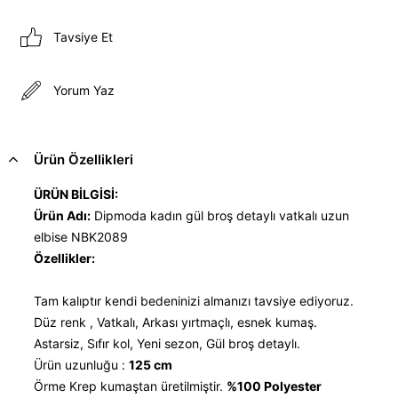
Tavsiye Et
Yorum Yaz
Ürün Özellikleri
ÜRÜN BİLGİSİ:
Ürün Adı:
Dipmoda kadın gül broş detaylı vatkalı uzun
elbise NBK2089
Özellikler:
Tam kalıptır kendi bedeninizi almanızı tavsiye ediyoruz.
Düz renk , Vatkalı, Arkası yırtmaçlı, esnek kumaş.
Astarsiz, Sıfır kol, Yeni sezon, Gül broş detaylı.
Ürün uzunluğu :
125 cm
Örme Krep kumaştan üretilmiştir.
%100 Polyester