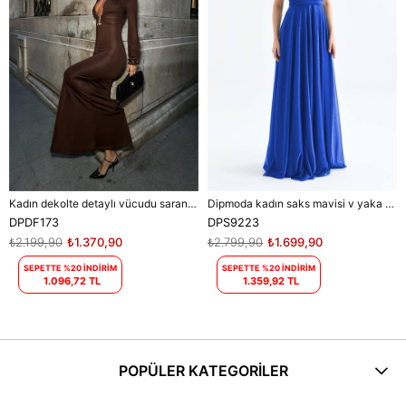
Kadın dekolte detaylı vücudu saran maxi elbise DPDF173
Dipmoda kadın saks mavisi v yaka simli tül abiye elbise DPS9223
DPDF173
DPS9223
₺2.199,90
₺1.370,90
₺2.799,90
₺1.699,90
SEPETTE %20 İNDİRİM
SEPETTE %20 İNDİRİM
1.096,72 TL
1.359,92 TL
POPÜLER KATEGORİLER