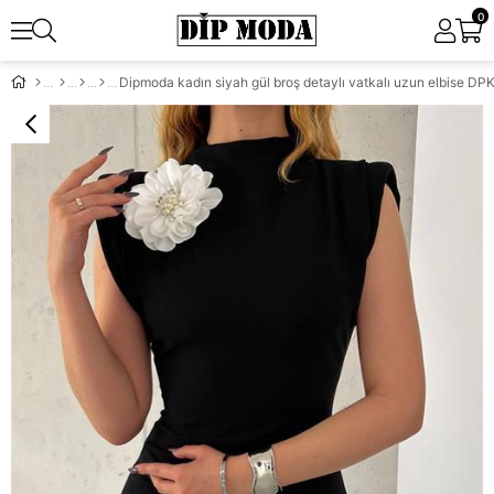
0
Dipmoda kadın siyah gül broş detaylı vatkalı uzun elbise D