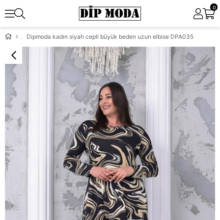
0
Dipmoda kadın siyah cepli büyük beden uzun elbise DPA035