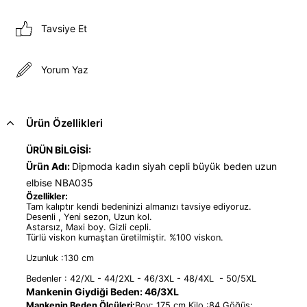
Tavsiye Et
Yorum Yaz
Ürün Özellikleri
ÜRÜN BİLGİSİ:
Ürün Adı:
Dipmoda kadın siyah cepli büyük beden uzun
elbise NBA035
Özellikler:
Tam kalıptır kendi bedeninizi almanızı tavsiye ediyoruz.
Desenli , Yeni sezon, Uzun kol.
Astarsız, Maxi boy. Gizli cepli.
Türlü viskon kumaştan üretilmiştir. %100 viskon.
Uzunluk :130 cm
Bedenler : 42/XL - 44/2XL - 46/3XL - 48/4XL - 50/5XL
Mankenin Giydiği Beden: 46/3XL
Mankenin Beden Ölçüleri:
Boy: 175 cm Kilo :84 Göğüs: