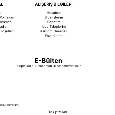
AL
ALIŞERİŞ BİLGİLERİ
a
Hesabım
Politakası
Siparişlerim
zleşmesi
Sepetim
ulları
İade Taleplerim
Koşulları
Kargom Nerede?
Favorilerim
E-Bülten
Takipte kalın. Fırsatlardan ilk siz haberdar olun!
kabul ediyorum.
Takipte Kal