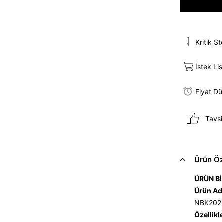
Kritik S
İstek Li
Fiyat D
Tavsi
Ürün Öze
ÜRÜN Bİ
Ürün Ad
NBK202
Özellikl