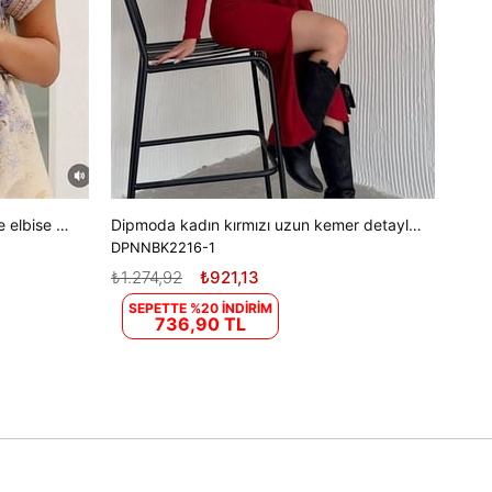
Kadın gömlek yaka tasarım elbise elbise DPEMP2754
Dipmoda kadın kırmızı uzun kemer detaylı elbise DPK2216
DPNNBK2216-1
₺1.274,92
₺921,13
SEPETTE %20 İNDİRİM
736,90 TL