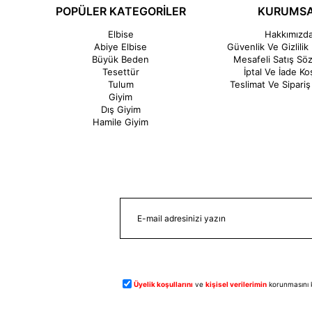
POPÜLER KATEGORİLER
KURUMS
Elbise
Hakkımızd
Abiye Elbise
Güvenlik Ve Gizlilik 
Büyük Beden
Mesafeli Satış Sö
Tesettür
İptal Ve İade Koş
Tulum
Teslimat Ve Sipariş 
Giyim
Dış Giyim
Hamile Giyim
Üyelik koşullarını
ve
kişisel verilerimin
korunmasını 