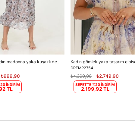
Dipmoda kadın madonna yaka kuşaklı desenli şifon elbise RY10037
DPEMP2754
₺999,90
₺4.399,90
₺2.749,90
20 İNDİRİM
SEPETTE %20 İNDİRİM
92 TL
2.199,92 TL