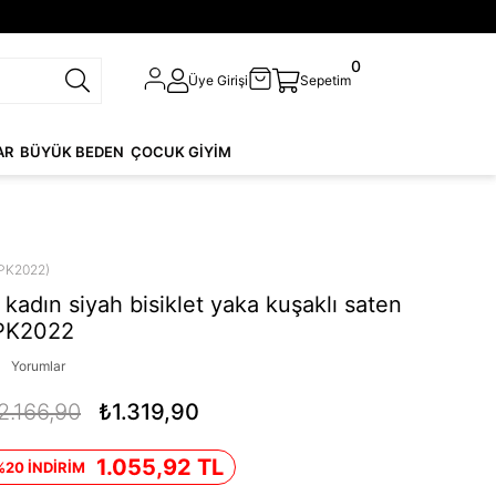
0
Üye Girişi
Sepetim
AR
BÜYÜK BEDEN
ÇOCUK GİYİM
PK2022)
kadın siyah bisiklet yaka kuşaklı saten
DPK2022
Yorumlar
2.166,90
₺1.319,90
1.055,92 TL
%20 İNDİRİM