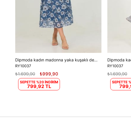
Dipmoda kadın madonna yaka kuşaklı desenli şifon elbise RY10037
RY10037
RY10037
₺1.699,90
₺999,90
₺1.699,90
SEPETTE %20 İNDİRİM
SEPETTE %
799,92 TL
799,