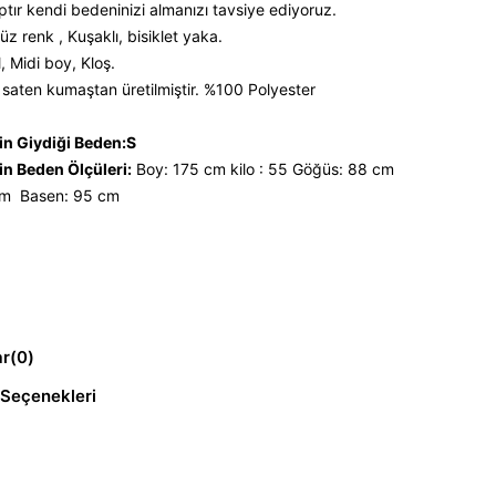
ptır kendi bedeninizi almanızı tavsiye ediyoruz.
üz renk , Kuşaklı, bisiklet yaka.
, Midi boy, Kloş.
aten kumaştan üretilmiştir. %100 Polyester
n Giydiği Beden:S
n Beden Ölçüleri:
Boy: 175 cm kilo : 55 Göğüs: 88 cm
cm Basen: 95 cm
ar
(0)
Seçenekleri