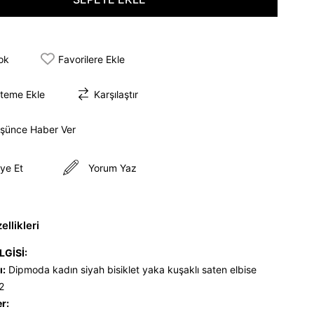
tok
Favorilere Ekle
steme Ekle
Karşılaştır
üşünce Haber Ver
ye Et
Yorum Yaz
llikleri
LGİSİ:
ı:
Dipmoda kadın siyah bisiklet yaka kuşaklı saten elbise
2
er: