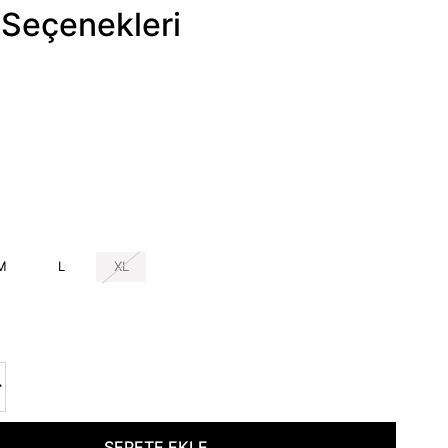
Seçenekleri
M
L
XL