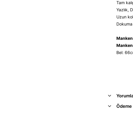
Tam kalı
Yazlık, D
Uzun kol
Dokuma s
Mankeni
Mankeni
Bel: 66
Yoruml
Ödeme 