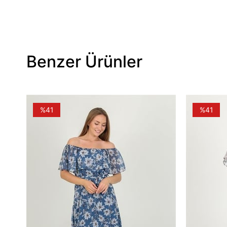
Benzer Ürünler
%41
%41