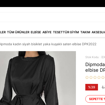
NLER
TÜM ÜRÜNLER
ELBİSE
ABİYE
TESETTÜR GİYİM
TAKIM
AKSESU
ipmoda kadın siyah bisiklet yaka kuşaklı saten elbise DPK2022
Stok Kodu
(D
Dipmoda 
elbise 
₺
%
39
İndirim
SEPETTE 