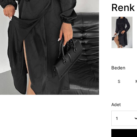
Renk 
Beden
S
Adet