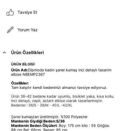
Tavsiye Et
Yorum Yaz
Ürün Özellikleri
ÜRÜN BİLGİSİ:
Ürün Adı:
Dipmoda kadın şanel kumaş inci detaylı tasarım
elbise NBEMP2367
Özellikler:
Tam kalıptır kendi bedeninizi almanızı tavsiye ediyoruz.
Ürün 36-42 bedene kadar uyumlu, bisiklet yaka, kısa kollu,
inci detaylı, cepli, astarlı elbise olarak tasarlanmıştır.
Bedenler : 36/S - 38/M - 40/L -42/XL
Şanel
kumaştan üretilmiştir. %100 Polyester
Mankenin Giydiği Beden:S/36
Mankenin Beden Ölçüleri:
Boy: 175 cm kilo : 55 Göğüs:
88 cm Bel: 66cm Basen: 95 cm