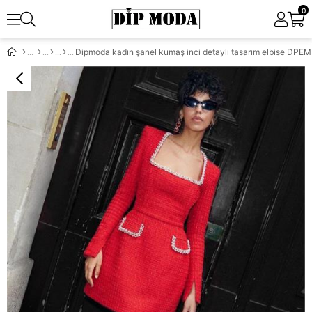
0
Dipmoda kadın şanel kumaş inci detaylı tasarım elbise DP