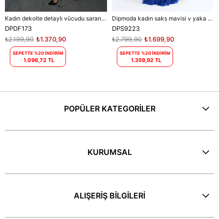
Kadın dekolte detaylı vücudu saran maxi elbise DPDF173
Dipmoda kadın saks mavisi v yaka simli tül abiye elbise DPS9223
DPDF173
DPS9223
₺2.199,90
₺1.370,90
₺2.799,90
₺1.699,90
SEPETTE %20 İNDİRİM
SEPETTE %20 İNDİRİM
1.096,72 TL
1.359,92 TL
POPÜLER KATEGORİLER
KURUMSAL
ALIŞERİŞ BİLGİLERİ