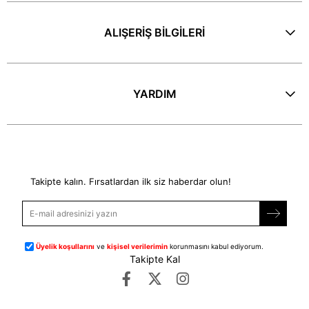
ALIŞERİŞ BİLGİLERİ
YARDIM
E-Bülten
Takipte kalın. Fırsatlardan ilk siz haberdar olun!
Üyelik koşullarını
ve
kişisel verilerimin
korunmasını kabul ediyorum.
Takipte Kal
©
dipmoda.com
- Tüm Hakları Saklıdır.