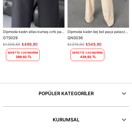
Dipmoda kadın atlas kumaş cırtlı palazzo pantolon DPGTS029 - Siyah
Dipmoda kadın bej bol paça palazzo kumaş pantolon DPQNS036
GTS029
QNS036
₺1.309,89
₺499,90
₺1.319,90
₺549,90
SEPETTE %20 İNDİRİM
SEPETTE %20 İNDİRİM
399,92 TL
439,92 TL
POPÜLER KATEGORİLER
KURUMSAL