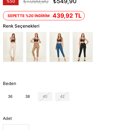
₺1.099,90
₺549,90
%
50
İndirim
439,92 TL
SEPETTE %20 İNDİRİM
Renk Seçenekleri
Beden
36
38
40
42
Adet