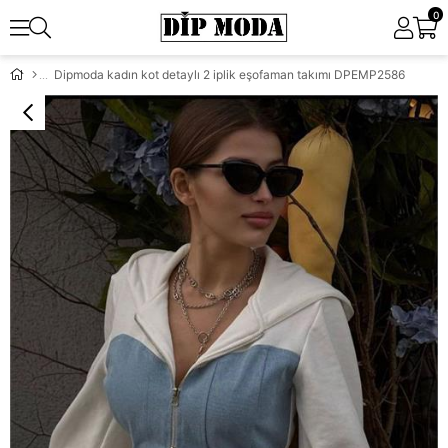
0
Dipmoda kadın kot detaylı 2 iplik eşofaman takımı DPEMP2586