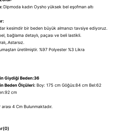
ı:
Dipmoda kadın Oysho yüksek bel eşofman altı
er:
 dar kesimdir bir beden büyük almanızı tavsiye ediyoruz.
el, bağlama detaylı, paçası ve beli lastikli.
ralı,.Astarsız.
maştan üretilmiştir. %97 Polyester %3 Likra
n Giydiği Beden:36
n Beden Ölçüleri:
Boy: 175 cm Göğüs:84 cm Bel:62
en:92 cm
 arası 4 Cm Bulunmaktadır.
ar
(0)