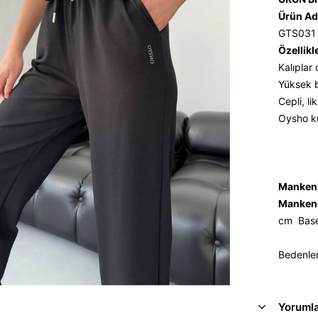
Ürün Ad
GTS031
Özellikl
Kalıplar
Yüksek b
Cepli, lik
Oysho ku
Mankeni
Mankeni
cm Bas
Bedenler
Yoruml