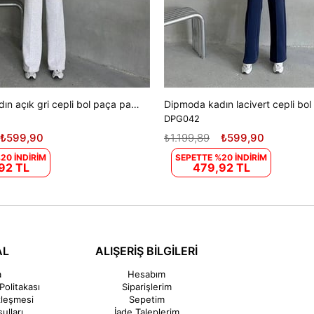
Dipmoda kadın açık gri cepli bol paça pamuklu eşofman altı DPG042
DPG042
₺599,90
₺1.199,89
₺599,90
20 İNDİRİM
SEPETTE %20 İNDİRİM
92 TL
479,92 TL
AL
ALIŞERİŞ BİLGİLERİ
a
Hesabım
Politakası
Siparişlerim
zleşmesi
Sepetim
ulları
İade Taleplerim