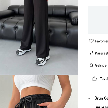
Favorile
Karşılaşt
Gelince
Tavsi
Ürün Öze
ÜRÜN Bİ