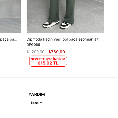
Dipmoda kadın lacivert cepli bol paça pamuklu eşofman altı DPG042
Dipmoda kadın yeşil bol paça eşofman altı DPG066
DPG066
₺1.209,90
₺769,90
SEPETTE %20 İNDİRİM
615,92 TL
YARDIM
İletişim