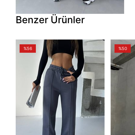
Benzer Ürünler
%56
%50