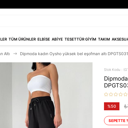
NLER
TÜM ÜRÜNLER
ELBİSE
ABİYE
TESETTÜR GİYİM
TAKIM
AKSESU
n Altı
Dipmoda kadın Oysho yüksek bel eşofman altı DPGTS03
Stok Kodu
(G
Dipmoda 
DPGTS0
₺
%
50
İndirim
SEPETTE 