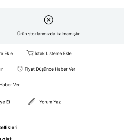
Ürün stoklarımızda kalmamıştır.
re Ekle
İstek Listeme Ekle
ır
Fiyat Düşünce Haber Ver
 Haber Ver
ye Et
Yorum Yaz
llikleri
LGİSİ: