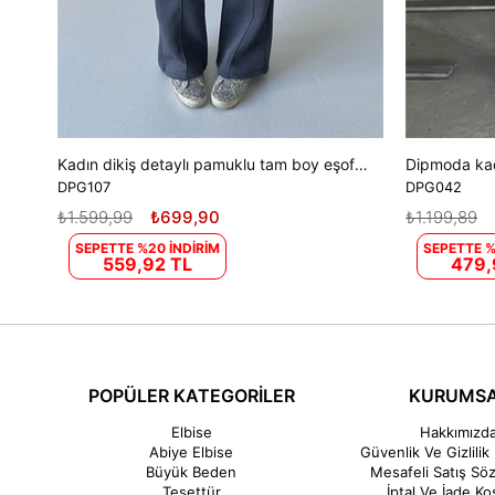
Kadın dikiş detaylı pamuklu tam boy eşofman altı DPG107
DPG107
DPG042
₺1.599,99
₺699,90
₺1.199,89
SEPETTE %20 İNDİRİM
SEPETTE %
559,92 TL
479,
POPÜLER KATEGORİLER
KURUMS
Elbise
Hakkımızd
Abiye Elbise
Güvenlik Ve Gizlilik 
Büyük Beden
Mesafeli Satış Sö
Tesettür
İptal Ve İade Koş