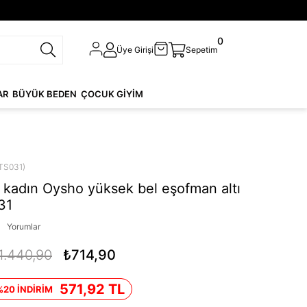
0
Üye Girişi
Sepetim
AR
BÜYÜK BEDEN
ÇOCUK GİYİM
1
TS031)
kadın Oysho yüksek bel eşofman altı
31
Yorumlar
1.440,90
₺714,90
571,92 TL
%20 İNDİRİM