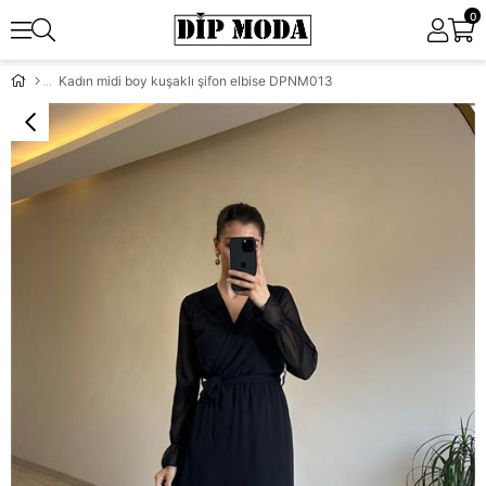
0
Kadın midi boy kuşaklı şifon elbise DPNM013