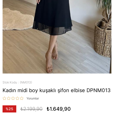
Stok Kodu
(NM013)
Kadın midi boy kuşaklı şifon elbise DPNM013
Yorumlar
₺2.199,90
₺1.649,90
%
25