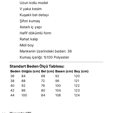
Uzun kollu model
V yaka kesim
Kuşaklı bel detayı
Şifon kumaş
Astarlı iç yapı
Hafif dökümlü form
Rahat kalıp
Midi boy
Mankenin üzerindeki beden: 36
Kumaş içeriği: %100 Polyester
Standart Beden Ölçü Tablosu:
Beden
Göğüs (cm)
Bel (cm)
Basen (cm)
Boy (cm)
36
84
68
92
120
38
88
72
96
121
40
92
76
100
122
42
96
80
104
123
44
100
84
108
124