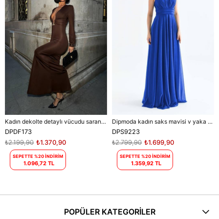
Kadın dekolte detaylı vücudu saran maxi elbise DPDF173
Dipmoda kadın saks mavisi v yaka simli tül abiye elbise DPS9223
DPDF173
DPS9223
₺2.199,90
₺1.370,90
₺2.799,90
₺1.699,90
SEPETTE %20 İNDİRİM
SEPETTE %20 İNDİRİM
1.096,72 TL
1.359,92 TL
POPÜLER KATEGORİLER