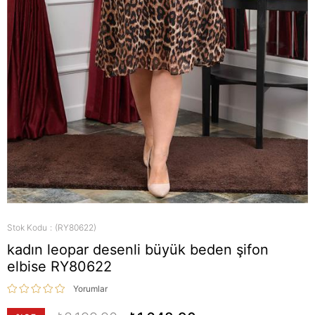
Stok Kodu
(RY80622)
kadın leopar desenli büyük beden şifon
elbise RY80622
Yorumlar