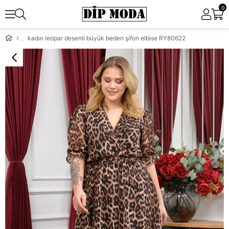
0
kadın leopar desenli büyük beden şifon elbise RY80622