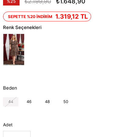
₺2.199,90
₺1.648,90
%
25
İndirim
1.319,12 TL
SEPETTE %20 İNDİRİM
Renk Seçenekleri
Beden
44
46
48
50
Adet