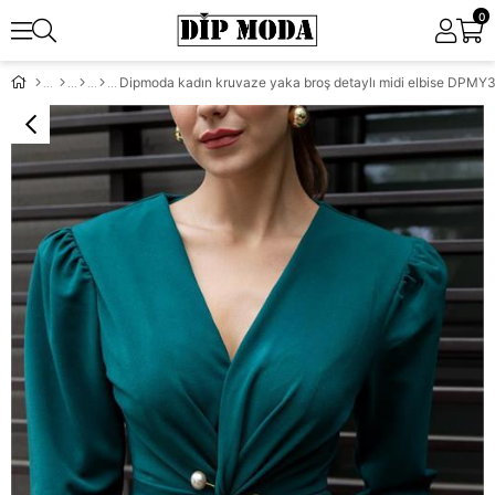
0
Dipmoda kadın kruvaze yaka broş detaylı midi elbise DPMY