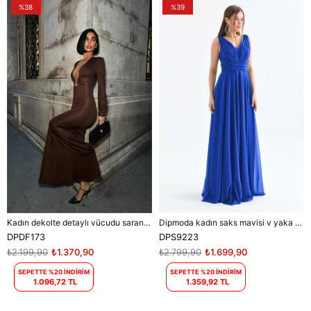
%38
%39
Kadın dekolte detaylı vücudu saran maxi elbise DPDF173
Dipmoda kadın saks mavisi v yaka simli tül abiye elbise DPS9223
DPDF173
DPS9223
₺2.199,90
₺1.370,90
₺2.799,90
₺1.699,90
SEPETTE %20 İNDİRİM
SEPETTE %20 İNDİRİM
1.096,72 TL
1.359,92 TL