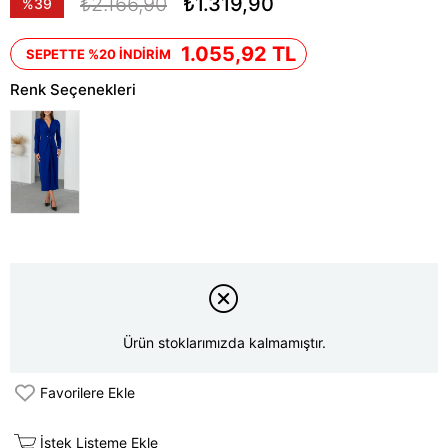
₺2.166,90
₺1.319,90
%
39
İndirim
1.055,92 TL
SEPETTE %20 İNDİRİM
Renk Seçenekleri
Ürün stoklarımızda kalmamıştır.
Favorilere Ekle
İstek Listeme Ekle