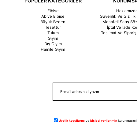
POPÜLER KATEGORİLER
KURUMS
Elbise
Hakkımızd
Abiye Elbise
Güvenlik Ve Gizlilik 
Büyük Beden
Mesafeli Satış Sö
Tesettür
İptal Ve İade Koş
Tulum
Teslimat Ve Sipariş 
Giyim
Dış Giyim
Hamile Giyim
Üyelik koşullarını
ve
kişisel verilerimin
korunmasını 