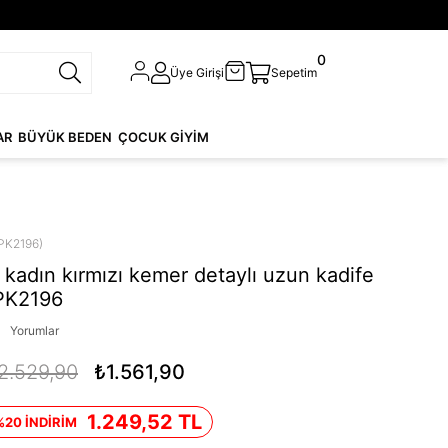
0
Üye Girişi
Sepetim
AR
BÜYÜK BEDEN
ÇOCUK GİYİM
PK2196)
kadın kırmızı kemer detaylı uzun kadife
PK2196
Yorumlar
2.529,90
₺1.561,90
1.249,52 TL
%20 İNDİRİM