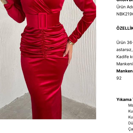
Ürün Adı
NBK219
ÖZELLİ
Ürün 36
astarsız
Kadife k
Mankeni
Mankeni
92
Yıkama T
Ma
Ku
Ku
Dü
Ça