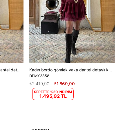
Kadın kahverengi gömlek yaka dantel detaylı kat kat mini elbise DPMY3858
Kadın bordo gömlek yaka dantel detaylı kat kat mini elbise DPMY3858
DPMY3858
₺2.419,90
₺1.869,90
SEPETTE %20 İNDİRİM
1.495,92 TL