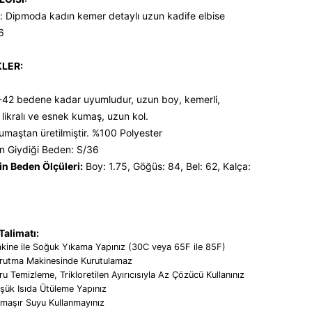
: Dipmoda kadın kemer detaylı uzun kadife elbise
6
KLER:
-42 bedene kadar uyumludur, uzun boy, kemerli,
, likralı ve esnek kumaş, uzun kol.
umaştan üretilmiştir. %100 Polyester
n Giydiği Beden: S/36
n Beden Ölçüleri:
Boy: 1.75, Göğüs: 84, Bel: 62, Kalça:
alimatı:
kine ile Soğuk Yıkama Yapınız (30C veya 65F ile 85F)
rutma Makinesinde Kurutulamaz
ru Temizleme, Trikloretilen Ayırıcısıyla Az Çözücü Kullanınız
şük Isıda Ütüleme Yapınız
maşır Suyu Kullanmayınız