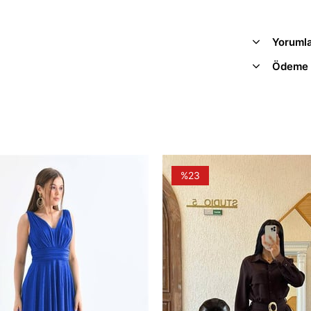
Yoruml
Ödeme 
%23