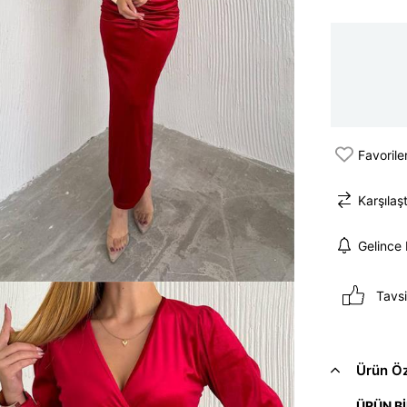
Favorile
Karşılaşt
Gelince
Tavsi
Ürün Öze
ÜRÜN Bİ