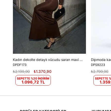
Kadın dekolte detaylı vücudu saran maxi elbise DPDF173
DPDF173
DPS9223
₺2.199,90
₺1.370,90
₺2.799,90
SEPETTE %20 İNDİRİM
SEPETTE %
1.096,72 TL
1.359