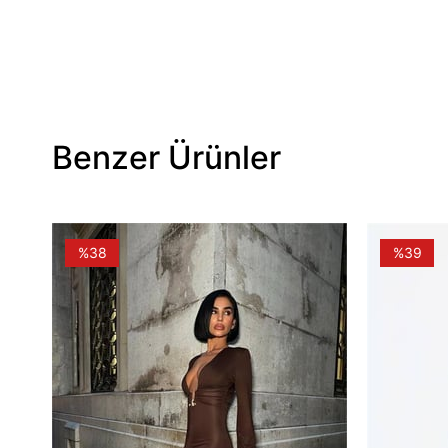
Benzer Ürünler
%38
%39