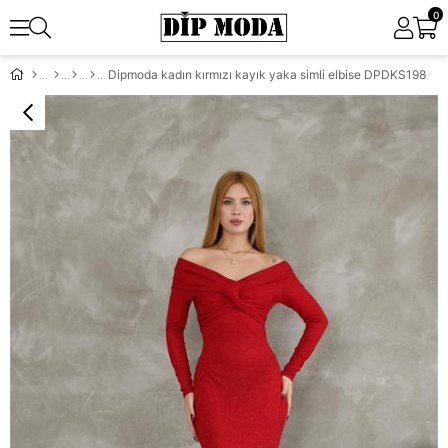
0
Dipmoda kadın kırmızı kayık yaka simli elbise DPDKS198