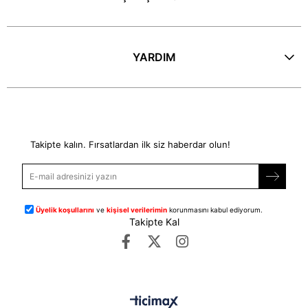
YARDIM
E-Bülten
Takipte kalın. Fırsatlardan ilk siz haberdar olun!
Üyelik koşullarını
ve
kişisel verilerimin
korunmasını kabul ediyorum.
Takipte Kal
©
dipmoda.com
- Tüm Hakları Saklıdır.