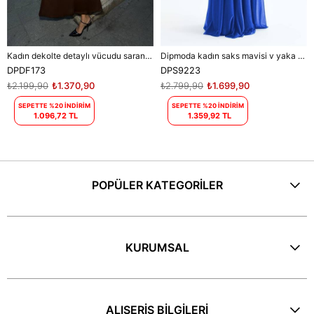
Kadın dekolte detaylı vücudu saran maxi elbise DPDF173
Dipmoda kadın saks mavisi v yaka simli tül abiye elbise DPS9223
DPDF173
DPS9223
₺2.199,90
₺1.370,90
₺2.799,90
₺1.699,90
SEPETTE %20 İNDİRİM
SEPETTE %20 İNDİRİM
1.096,72 TL
1.359,92 TL
POPÜLER KATEGORİLER
KURUMSAL
ALIŞERİŞ BİLGİLERİ