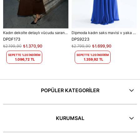
Kadın dekolte detaylı vücudu saran maxi elbise DPDF173
Dipmoda kadın saks mavisi v yaka simli tül abiye elbise DPS9223
DPDF173
DPS9223
₺2.199,90
₺1.370,90
₺2.799,90
₺1.699,90
SEPETTE %20 İNDİRİM
SEPETTE %20 İNDİRİM
1.096,72 TL
1.359,92 TL
POPÜLER KATEGORİLER
KURUMSAL