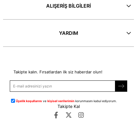
ALIŞERİŞ BİLGİLERİ
YARDIM
E-Bülten
Takipte kalın. Fırsatlardan ilk siz haberdar olun!
Üyelik koşullarını
ve
kişisel verilerimin
korunmasını kabul ediyorum.
Takipte Kal
©
dipmoda.com
- Tüm Hakları Saklıdır.