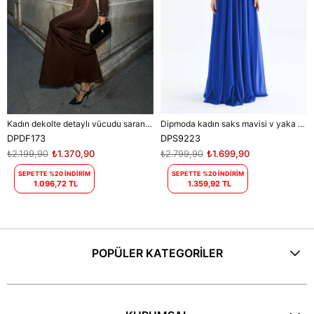
Kadın dekolte detaylı vücudu saran maxi elbise DPDF173
Dipmoda kadın saks mavisi v yaka simli tül abiye elbise DPS9223
DPDF173
DPS9223
₺2.199,90
₺1.370,90
₺2.799,90
₺1.699,90
SEPETTE %20 İNDİRİM
SEPETTE %20 İNDİRİM
1.096,72 TL
1.359,92 TL
POPÜLER KATEGORİLER