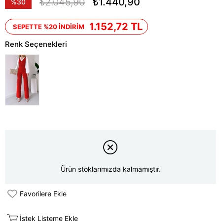
₺2.045,90
₺1.440,90
%
30
İndirim
1.152,72 TL
SEPETTE %20 İNDİRİM
Renk Seçenekleri
Ürün stoklarımızda kalmamıştır.
Favorilere Ekle
İstek Listeme Ekle