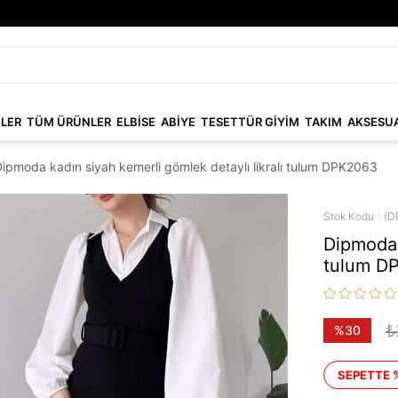
NLER
TÜM ÜRÜNLER
ELBİSE
ABİYE
TESETTÜR GİYİM
TAKIM
AKSESU
ipmoda kadın siyah kemerli gömlek detaylı likralı tulum DPK2063
Stok Kodu
(D
Dipmoda 
tulum D
₺
%
30
İndirim
SEPETTE 