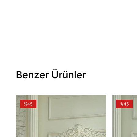
Benzer Ürünler
%45
%45