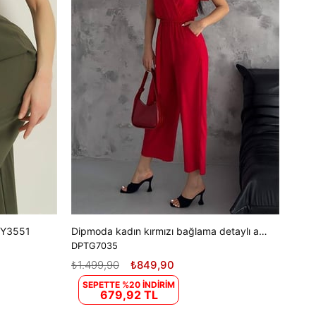
SE
MY3551
Dipmoda kadın kırmızı bağlama detaylı ayrobin tulum DPTG7035
DPTG7035
₺1.499,90
₺849,90
SEPETTE %20 İNDİRİM
679,92 TL