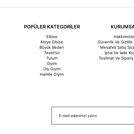
POPÜLER KATEGORİLER
KURUMS
Elbise
Hakkımızd
Abiye Elbise
Güvenlik Ve Gizlilik 
Büyük Beden
Mesafeli Satış Sö
Tesettür
İptal Ve İade Koş
Tulum
Teslimat Ve Sipariş 
Giyim
Dış Giyim
Hamile Giyim