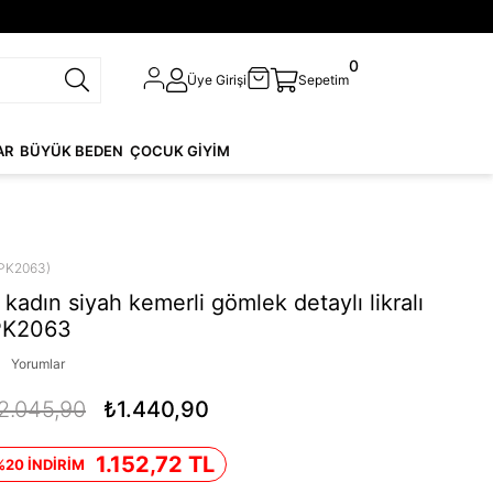
0
Üye Girişi
Sepetim
AR
BÜYÜK BEDEN
ÇOCUK GİYİM
PK2063)
kadın siyah kemerli gömlek detaylı likralı
PK2063
Yorumlar
2.045,90
₺1.440,90
1.152,72 TL
%20 İNDİRİM