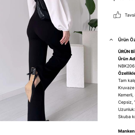
Tavsi
Ürün Öze
ÜRÜN Bİ
Ürün Ad
NBK206
Özellikl
Tam kalıp
Kruvaze 
Kemerli,
Cepsiz,
Uzunluk
Skuba kr
Mankeni