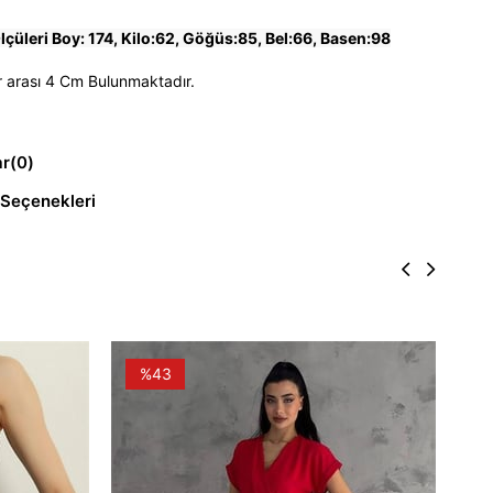
çüleri Boy: 174, Kilo:62, Göğüs:85, Bel:66, Basen:98
 arası 4 Cm Bulunmaktadır.
ar
(0)
Seçenekleri
%43
DPK4
₺2.1