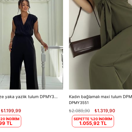
Kadın kruvaze yaka yazlık tulum DPMY3805
Kadın bağlamalı maxi tulum DP
DPMY3551
₺1.199,99
₺2.089,90
₺1.319,90
20 İNDİRİM
SEPETTE %20 İNDİRİM
99 TL
1.055,92 TL