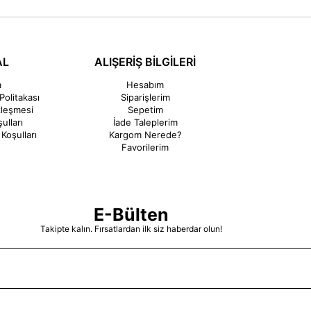
AL
ALIŞERİŞ BİLGİLERİ
a
Hesabım
Politakası
Siparişlerim
zleşmesi
Sepetim
ulları
İade Taleplerim
Koşulları
Kargom Nerede?
Favorilerim
E-Bülten
Takipte kalın. Fırsatlardan ilk siz haberdar olun!