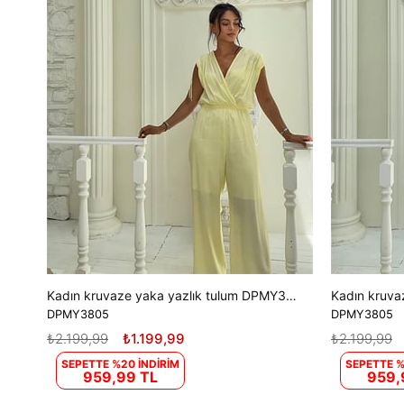
Kadın kruvaze yaka yazlık tulum DPMY3805
DPMY3805
DPMY3805
₺2.199,99
₺1.199,99
₺2.199,99
SEPETTE %20 İNDİRİM
SEPETTE %
959,99 TL
959,