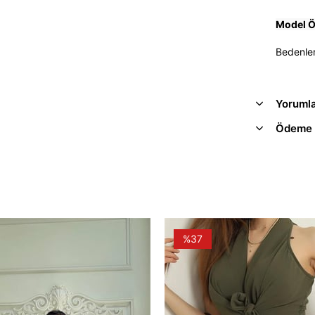
Model Öl
Bedenler
Yoruml
Ödeme 
%37