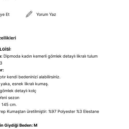
ye Et
Yorum Yaz
llikleri
LGİSİ:
ı:
Dipmoda kadın kemerli gömlek detaylı likralı tulum
3
er:
tır kendi bedeninizi alabilirsiniz.
yaka, esnek likralı kumaş.
 gömlek detaylı kolç
 Yeni sezon
: 145 cm.
ep Kumaştan üretilmiştir: %97 Polyester %3 Elestane
n Giydiği Beden: M