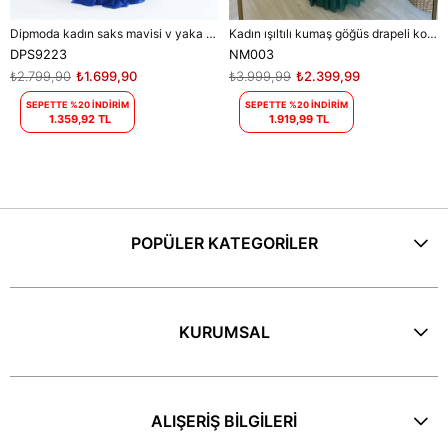
Dipmoda kadın saks mavisi v yaka simli tül abiye elbise DPS9223
Kadın ışıltılı kumaş göğüs drapeli kolsuz elbise DPNM003
DPS9223
NM003
₺2.799,90
₺1.699,90
₺3.999,99
₺2.399,99
SEPETTE %20 İNDİRİM
SEPETTE %20 İNDİRİM
1.359,92 TL
1.919,99 TL
POPÜLER KATEGORİLER
KURUMSAL
ALIŞERİŞ BİLGİLERİ