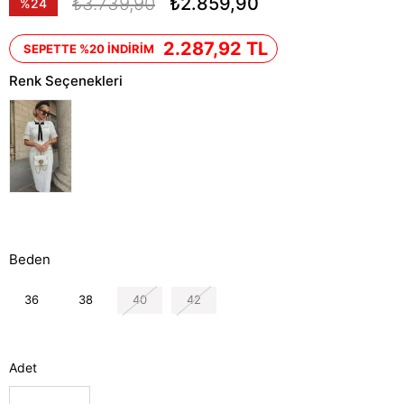
₺3.739,90
₺2.859,90
%
24
İndirim
2.287,92 TL
SEPETTE %20 İNDİRİM
Renk Seçenekleri
Beden
36
38
40
42
Adet