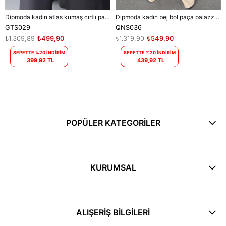
Dipmoda kadın atlas kumaş cırtlı palazzo pantolon DPGTS029 - Siyah
Dipmoda kadın bej bol paça palazzo kumaş pantolon DPQNS036
GTS029
QNS036
₺1.309,89
₺499,90
₺1.319,90
₺549,90
SEPETTE %20 İNDİRİM
SEPETTE %20 İNDİRİM
399,92 TL
439,92 TL
POPÜLER KATEGORİLER
KURUMSAL
ALIŞERİŞ BİLGİLERİ