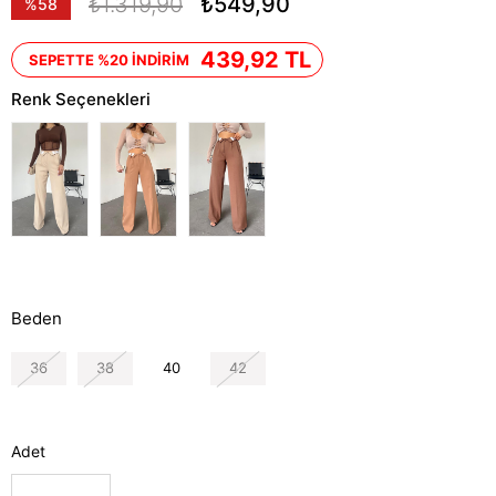
₺1.319,90
₺549,90
%
58
İndirim
439,92 TL
SEPETTE %20 İNDİRİM
Renk Seçenekleri
Beden
36
38
40
42
Adet