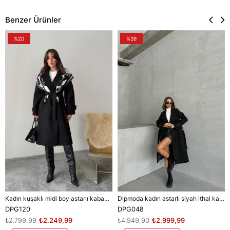
Benzer Ürünler
%20
%39
Kadın kuşaklı midi boy astarlı kaban DPG120
Dipmoda kadın astarlı siyah ithal kaşe kaban DPG048
DPG120
DPG048
₺2.799,99
₺2.249,99
₺4.949,90
₺2.999,99