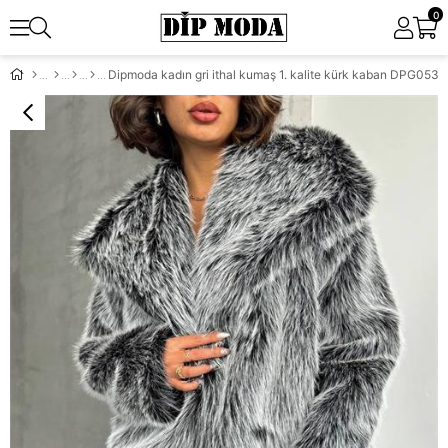
0
Dipmoda kadın gri ithal kumaş 1. kalite kürk kaban DPG053