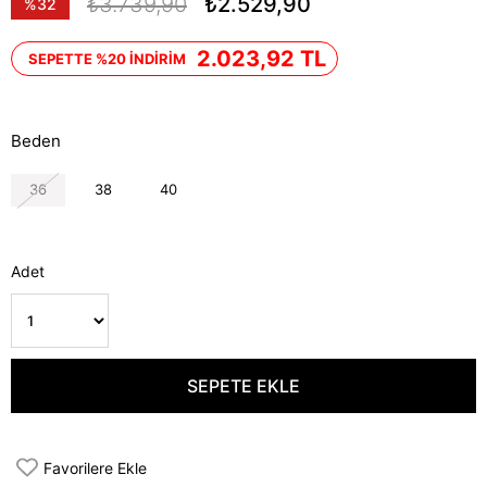
₺3.739,90
₺2.529,90
%
32
İndirim
2.023,92 TL
SEPETTE %20 İNDİRİM
Beden
36
38
40
Adet
Favorilere Ekle