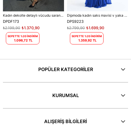
Kadın dekolte detaylı vücudu saran maxi elbise DPDF173
Dipmoda kadın saks mavisi v yaka simli tül abiye elbise DPS9223
DPDF173
DPS9223
₺2.199,90
₺1.370,90
₺2.799,90
₺1.699,90
SEPETTE %20 İNDİRİM
SEPETTE %20 İNDİRİM
1.096,72 TL
1.359,92 TL
POPÜLER KATEGORİLER
KURUMSAL
ALIŞERİŞ BİLGİLERİ