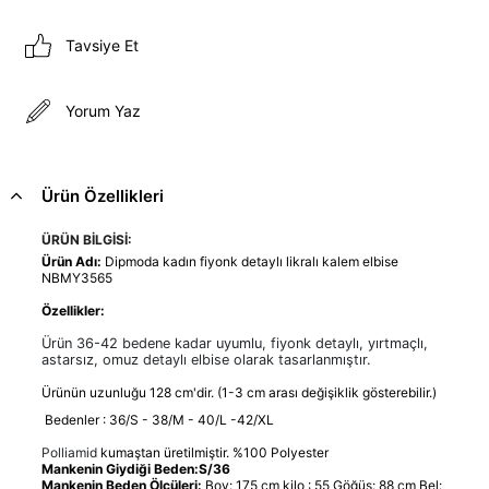
Tavsiye Et
Yorum Yaz
Ürün Özellikleri
ÜRÜN BİLGİSİ:
Ürün Adı:
Dipmoda kadın fiyonk detaylı likralı kalem elbise
NBMY3565
Özellikler:
Ürün 36-42 bedene kadar uyumlu, fiyonk detaylı, yırtmaçlı,
astarsız, omuz detaylı elbise olarak tasarlanmıştır.
Ürünün uzunluğu 128 cm'dir. (1-3 cm arası değişiklik gösterebilir.)
Bedenler : 36/S - 38/M - 40/L -42/XL
Polliamid
kumaştan üretilmiştir. %100 Polyester
Mankenin Giydiği Beden:S/36
Mankenin Beden Ölçüleri:
Boy: 175 cm kilo : 55 Göğüs: 88 cm Bel: