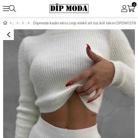
0
Dipmoda kadın ekru crop etekli alt üst ikili takım DPDM1219