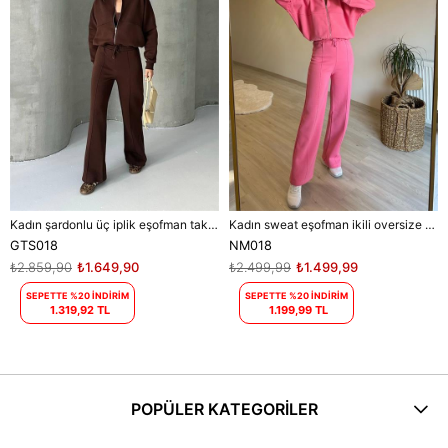
Kadın şardonlu üç iplik eşofman takımı DPGTS018 - Kahverengi
Kadın sweat eşofman ikili oversize takım DPNM018
GTS018
NM018
₺2.859,90
₺1.649,90
₺2.499,99
₺1.499,99
SEPETTE %20 İNDİRİM
SEPETTE %20 İNDİRİM
1.319,92 TL
1.199,99 TL
POPÜLER KATEGORİLER