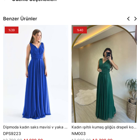
Benzer Ürünler
%39
%40
Dipmoda kadın saks mavisi v yaka simli tül abiye elbise DPS9223
Kadın ışıltılı kumaş göğüs drapeli kolsuz elbise DPNM003
DPS9223
NM003