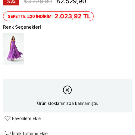
₺3.739,90
₺2.529,90
%
32
İndirim
2.023,92 TL
SEPETTE %20 İNDİRİM
Renk Seçenekleri
Ürün stoklarımızda kalmamıştır.
Favorilere Ekle
İstek Listeme Ekle