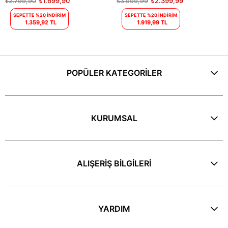
₺2.799,90
₺1.699,90
₺3.999,99
₺2.399,99
SEPETTE %20 İNDİRİM
SEPETTE %20 İNDİRİM
1.359,92 TL
1.919,99 TL
POPÜLER KATEGORİLER
KURUMSAL
ALIŞERİŞ BİLGİLERİ
YARDIM