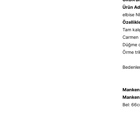
Ürün Ad
elbise 
Özellikl
Tam kalı
Carmen y
Düğme de
Örme tri
Bedenler
Mankeni
Mankeni
Bel: 66