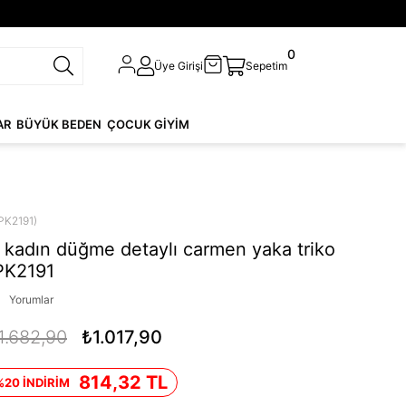
0
Üye Girişi
Sepetim
AR
BÜYÜK BEDEN
ÇOCUK GİYİM
PK2191)
kadın düğme detaylı carmen yaka triko
PK2191
Yorumlar
1.682,90
₺1.017,90
814,32 TL
%20 İNDİRİM