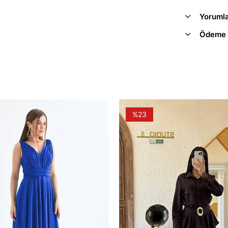
Yoruml
Ödeme 
%23