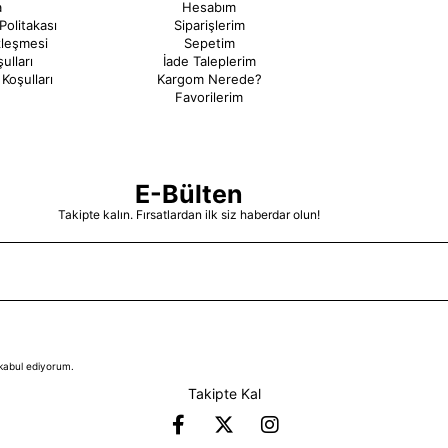
a
Hesabım
Politakası
Siparişlerim
zleşmesi
Sepetim
ulları
İade Taleplerim
Koşulları
Kargom Nerede?
Favorilerim
E-Bülten
Takipte kalın. Fırsatlardan ilk siz haberdar olun!
kabul ediyorum.
Takipte Kal