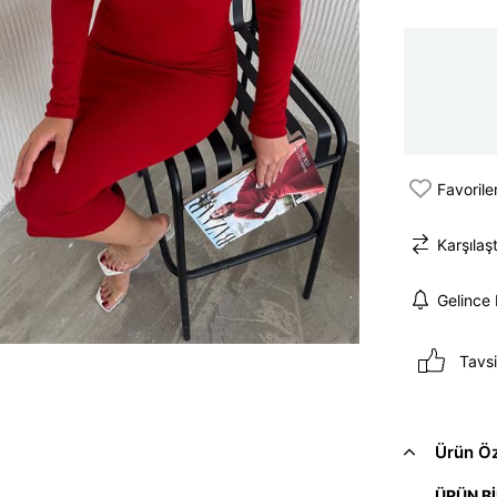
Favorile
Karşılaşt
Gelince
Tavsi
Ürün Öze
ÜRÜN Bİ