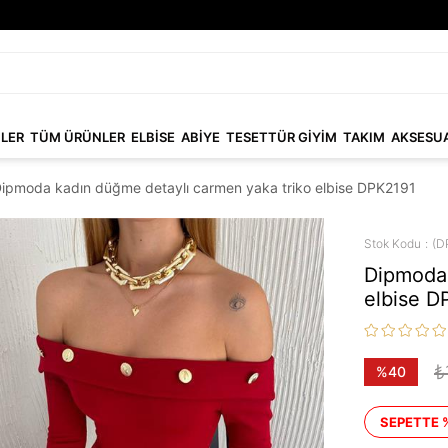
NLER
TÜM ÜRÜNLER
ELBİSE
ABİYE
TESETTÜR GİYİM
TAKIM
AKSESU
ipmoda kadın düğme detaylı carmen yaka triko elbise DPK2191
Stok Kodu
(D
Dipmoda 
elbise D
₺
%
40
İndirim
SEPETTE 