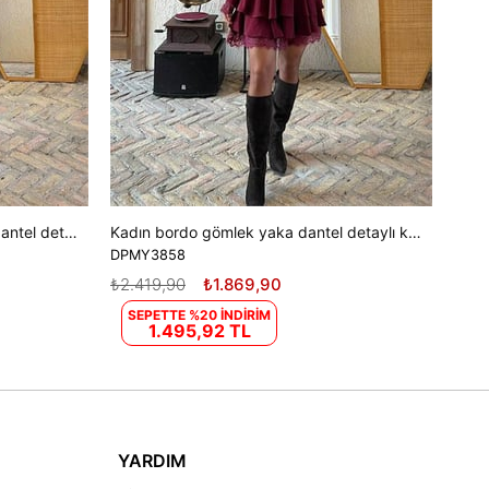
Kadın kahverengi gömlek yaka dantel detaylı kat kat mini elbise DPMY3858
Kadın bordo gömlek yaka dantel detaylı kat kat mini elbise DPMY3858
DPMY3858
₺2.419,90
₺1.869,90
SEPETTE %20 İNDİRİM
1.495,92 TL
YARDIM