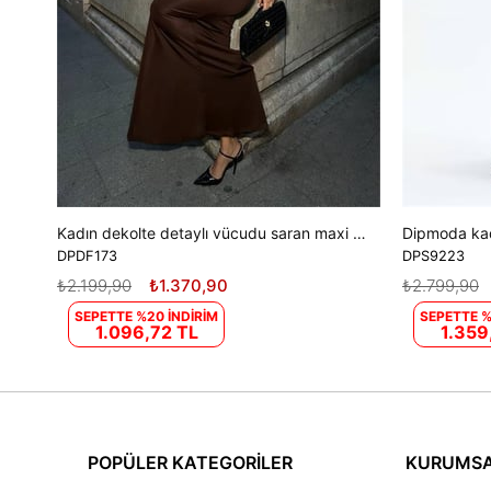
Kadın dekolte detaylı vücudu saran maxi elbise DPDF173
DPDF173
DPS9223
₺2.199,90
₺1.370,90
₺2.799,90
SEPETTE %20 İNDİRİM
SEPETTE %
1.096,72 TL
1.359
POPÜLER KATEGORİLER
KURUMS