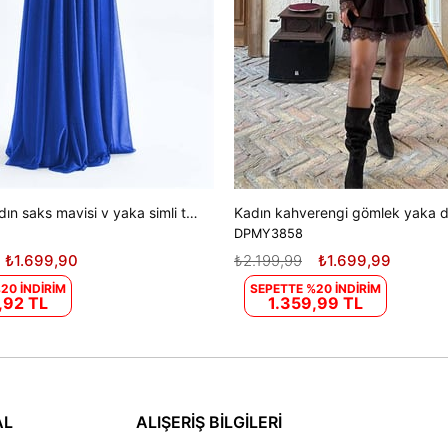
Dipmoda kadın saks mavisi v yaka simli tül abiye elbise DPS9223
DPMY3858
₺1.699,90
₺2.199,99
₺1.699,99
20 İNDİRİM
SEPETTE %20 İNDİRİM
,92 TL
1.359,99 TL
AL
ALIŞERİŞ BİLGİLERİ