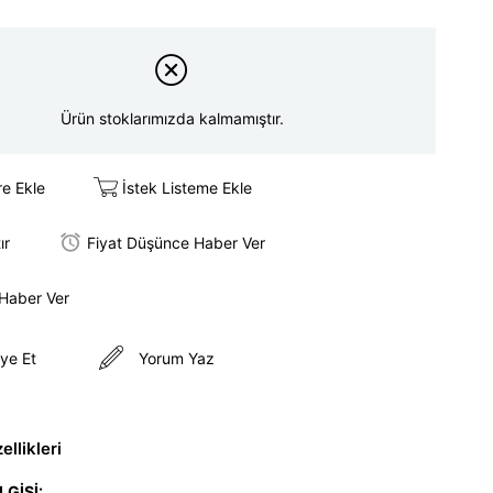
Ürün stoklarımızda kalmamıştır.
re Ekle
İstek Listeme Ekle
ır
Fiyat Düşünce Haber Ver
 Haber Ver
ye Et
Yorum Yaz
llikleri
LGİSİ: