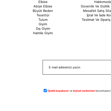
Elbise
Hakkımızd
Abiye Elbise
Güvenlik Ve Gizlilik 
Büyük Beden
Mesafeli Satış Sö
Tesettür
İptal Ve İade Koş
Tulum
Teslimat Ve Sipariş 
Giyim
Dış Giyim
Hamile Giyim
Üyelik koşullarını
ve
kişisel verilerimin
korunmasını 