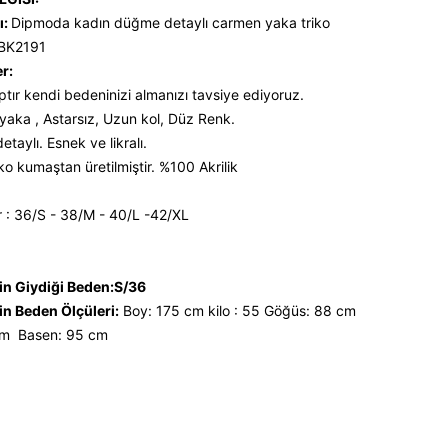
ı:
Dipmoda kadın düğme detaylı carmen yaka triko
NBK2191
er:
ptır kendi bedeninizi almanızı tavsiye ediyoruz.
aka , Astarsız, Uzun kol, Düz Renk.
taylı. Esnek ve likralı.
ko kumaştan üretilmiştir. %100 Akrilik
 : 36/S - 38/M - 40/L -42/XL
n Giydiği Beden:S/36
n Beden Ölçüleri:
Boy: 175 cm kilo : 55 Göğüs: 88 cm
cm Basen: 95 cm