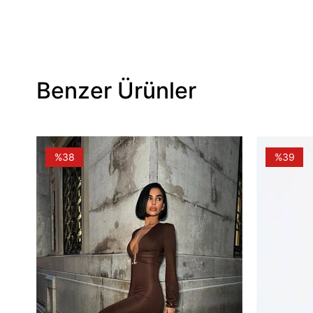
Benzer Ürünler
%38
%39