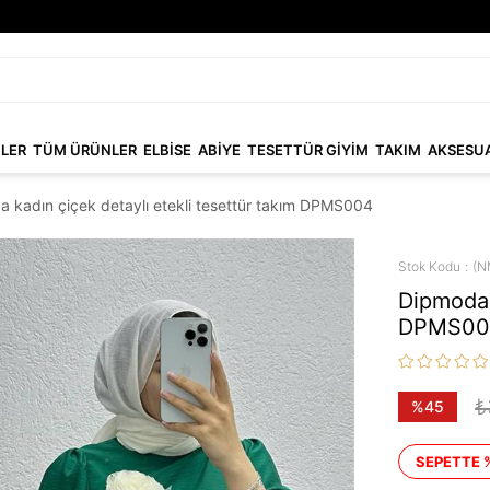
NLER
TÜM ÜRÜNLER
ELBİSE
ABİYE
TESETTÜR GİYİM
TAKIM
AKSESU
 kadın çiçek detaylı etekli tesettür takım DPMS004
Stok Kodu
(N
Dipmoda 
DPMS00
₺
%
45
İndirim
SEPETTE 