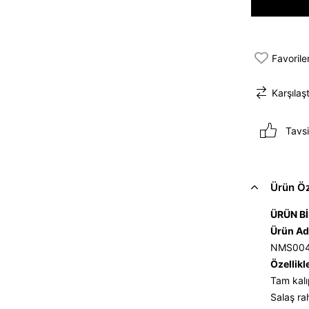
Favorile
Karşılaşt
Tavsi
Ürün Öze
ÜRÜN Bİ
Ürün Ad
NMS00
Özellikl
Tam kalı
Salaş ra