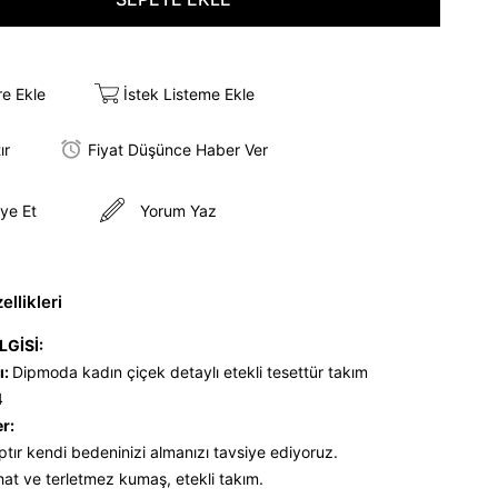
re Ekle
İstek Listeme Ekle
ır
Fiyat Düşünce Haber Ver
ye Et
Yorum Yaz
llikleri
LGİSİ:
ı:
Dipmoda kadın çiçek detaylı etekli tesettür takım
4
er:
ptır kendi bedeninizi almanızı tavsiye ediyoruz.
hat ve terletmez kumaş, etekli takım.