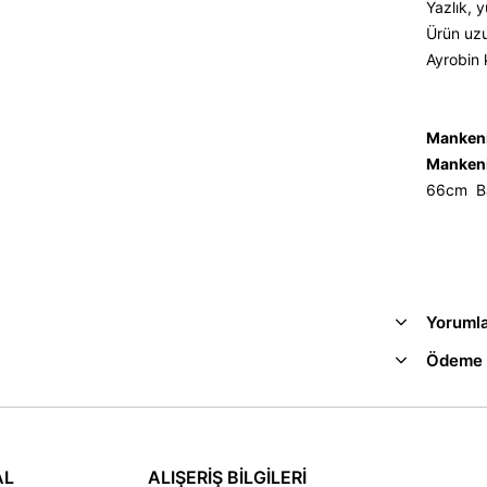
Yazlık, 
Ürün uzu
Ayrobin 
Mankeni
Mankeni
66cm Ba
Yoruml
Ödeme 
AL
ALIŞERİŞ BİLGİLERİ