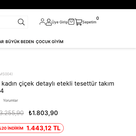
0
Üye Girişi
Sepetim
AR
BÜYÜK BEDEN
ÇOCUK GİYİM
MS004)
kadın çiçek detaylı etekli tesettür takım
4
Yorumlar
3.255,90
₺1.803,90
1.443,12 TL
%20 İNDİRİM