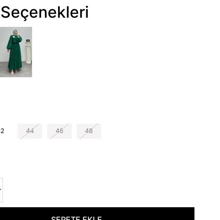
Seçenekleri
42
44
46
48