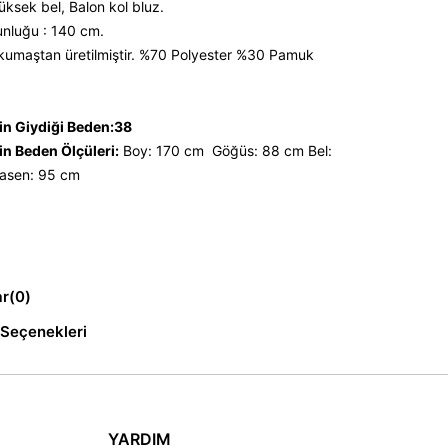
yüksek bel, Balon kol bluz.
nluğu : 140 cm.
kumaştan üretilmiştir. %70 Polyester %30 Pamuk
n Giydiği Beden:38
n Beden Ölçüleri:
Boy: 170 cm Göğüs: 88 cm Bel:
sen: 95 cm
ar
(0)
Seçenekleri
YARDIM