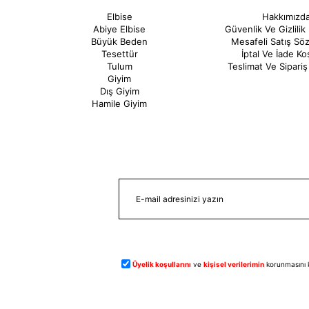
Elbise
Hakkımızd
Abiye Elbise
Güvenlik Ve Gizlilik 
Büyük Beden
Mesafeli Satış Sö
Tesettür
İptal Ve İade Koş
Tulum
Teslimat Ve Sipariş 
Giyim
Dış Giyim
Hamile Giyim
Üyelik koşullarını
ve
kişisel verilerimin
korunmasını 