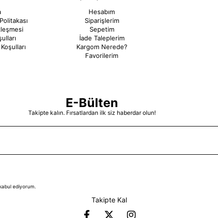
a
Hesabım
Politakası
Siparişlerim
zleşmesi
Sepetim
ulları
İade Taleplerim
Koşulları
Kargom Nerede?
Favorilerim
E-Bülten
Takipte kalın. Fırsatlardan ilk siz haberdar olun!
kabul ediyorum.
Takipte Kal