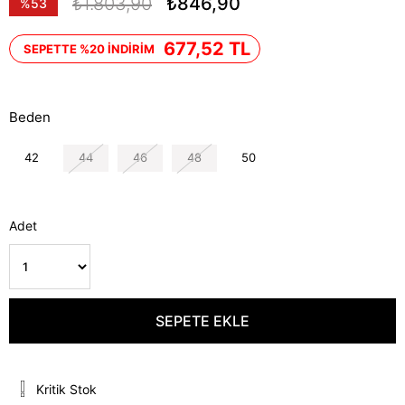
₺1.803,90
₺846,90
%
53
İndirim
677,52 TL
SEPETTE %20 İNDİRİM
Beden
42
44
46
48
50
Adet
Kritik Stok