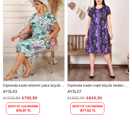
Dipmoda kadın bisiklet yaka büyük beden elbise DPAYSL43 - Mavi
Dipmoda kadın cepli büyük beden elbise DPAYSL57 - Mor
AYSL43
AYSL57
₺1.529,89
₺769,89
₺1.682,90
₺846,90
SEPETTE %20 İNDİRİM
SEPETTE %20 İNDİRİM
615,91 TL
677,52 TL