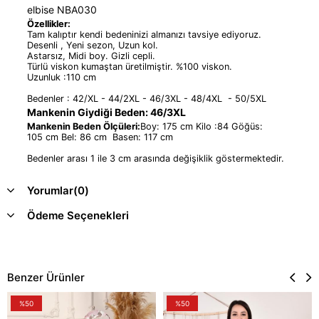
elbise NBA030
Özellikler:
Tam kalıptır kendi bedeninizi almanızı tavsiye ediyoruz.
Desenli , Yeni sezon, Uzun kol.
Astarsız, Midi boy. Gizli cepli.
Türlü viskon kumaştan üretilmiştir. %100 viskon.
Uzunluk :110 cm
Bedenler : 42/XL - 44/2XL - 46/3XL - 48/4XL - 50/5XL
Mankenin Giydiği Beden: 46/3XL
Mankenin Beden Ölçüleri:
Boy: 175 cm Kilo :84 Göğüs:
105 cm Bel: 86 cm Basen: 117 cm
Bedenler arası 1 ile 3 cm arasında değişiklik göstermektedir.
Yorumlar
(0)
Ödeme Seçenekleri
Benzer Ürünler
%50
%50