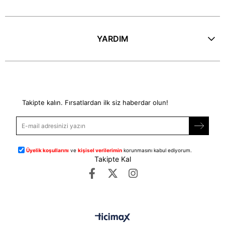
YARDIM
E-Bülten
Takipte kalın. Fırsatlardan ilk siz haberdar olun!
Üyelik koşullarını
ve
kişisel verilerimin
korunmasını kabul ediyorum.
Takipte Kal
©
dipmoda.com
- Tüm Hakları Saklıdır.