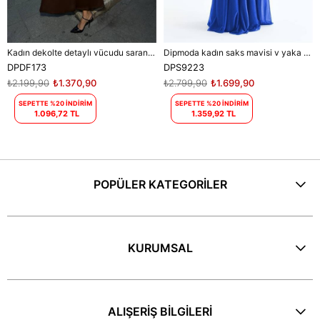
Kadın dekolte detaylı vücudu saran maxi elbise DPDF173
Dipmoda kadın saks mavisi v yaka simli tül abiye elbise DPS9223
DPDF173
DPS9223
₺2.199,90
₺1.370,90
₺2.799,90
₺1.699,90
SEPETTE %20 İNDİRİM
SEPETTE %20 İNDİRİM
1.096,72 TL
1.359,92 TL
POPÜLER KATEGORİLER
KURUMSAL
ALIŞERİŞ BİLGİLERİ