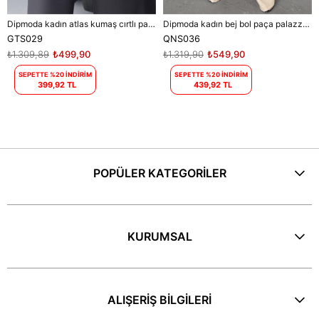
Dipmoda kadın atlas kumaş cırtlı palazzo pantolon DPGTS029 - Siyah
Dipmoda kadın bej bol paça palazzo kumaş pantolon DPQNS036
GTS029
QNS036
₺1.309,89
₺499,90
₺1.319,90
₺549,90
SEPETTE %20 İNDİRİM
SEPETTE %20 İNDİRİM
399,92 TL
439,92 TL
POPÜLER KATEGORİLER
KURUMSAL
ALIŞERİŞ BİLGİLERİ