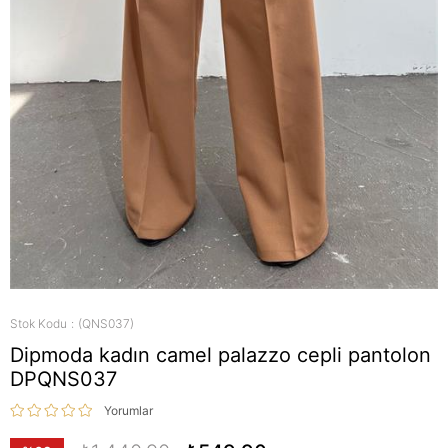
Stok Kodu
(QNS037)
Dipmoda kadın camel palazzo cepli pantolon
DPQNS037
Yorumlar