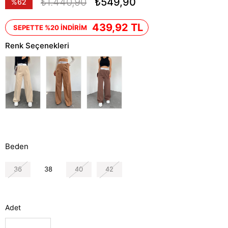
₺1.440,90
₺549,90
%
62
İndirim
439,92 TL
SEPETTE %20 İNDİRİM
Renk Seçenekleri
Beden
36
38
40
42
Adet