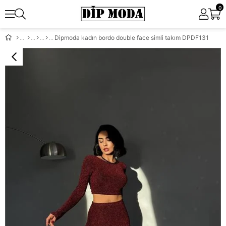
0
Dipmoda kadın bordo double face simli takım DPDF131