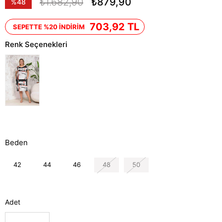
₺1.682,90
₺879,90
%
48
İndirim
703,92 TL
SEPETTE %20 İNDİRİM
Renk Seçenekleri
Beden
42
44
46
48
50
Adet