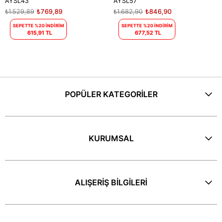
AYSL43
AYSL57
₺1.529,89
₺769,89
₺1.682,90
₺846,90
SEPETTE %20 İNDİRİM
SEPETTE %20 İNDİRİM
615,91 TL
677,52 TL
POPÜLER KATEGORİLER
KURUMSAL
ALIŞERİŞ BİLGİLERİ