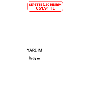
SEPETTE %20 İNDİRİM
651,91 TL
YARDIM
İletişim