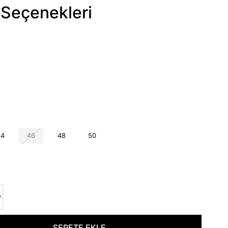
Seçenekleri
44
46
48
50