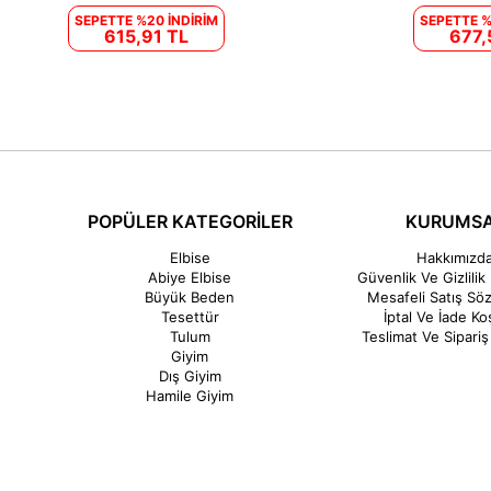
SEPETTE %20 İNDİRİM
SEPETTE %
615,91 TL
677,
POPÜLER KATEGORİLER
KURUMS
Elbise
Hakkımızd
Abiye Elbise
Güvenlik Ve Gizlilik 
Büyük Beden
Mesafeli Satış Sö
Tesettür
İptal Ve İade Koş
Tulum
Teslimat Ve Sipariş 
Giyim
Dış Giyim
Hamile Giyim