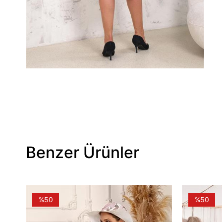
Benzer Ürünler
%50
%50