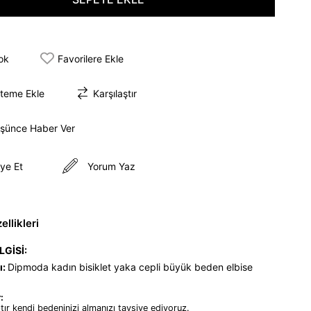
tok
Favorilere Ekle
steme Ekle
Karşılaştır
üşünce Haber Ver
ye Et
Yorum Yaz
llikleri
LGİSİ:
ı:
Dipmoda kadın bisiklet yaka cepli büyük beden elbise
:
tır kendi bedeninizi almanızı tavsiye ediyoruz.