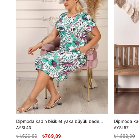
Dipmoda kadın bisiklet yaka büyük beden elbise DPAYSL43 - Mavi
AYSL43
AYSL57
₺1.529,89
₺769,89
₺1.682,90