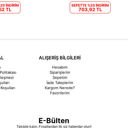
20 İNDİRİM
SEPETTE %20 İNDİRİM
52 TL
703,92 TL
AL
ALIŞERİŞ BİLGİLERİ
a
Hesabım
Politakası
Siparişlerim
zleşmesi
Sepetim
ulları
İade Taleplerim
Koşulları
Kargom Nerede?
Favorilerim
E-Bülten
Takipte kalın. Fırsatlardan ilk siz haberdar olun!