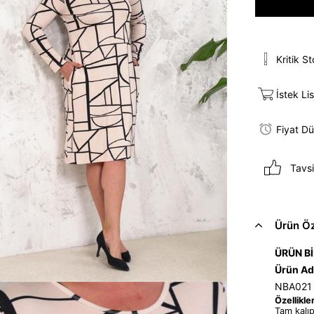
Kritik S
İstek Li
Fiyat D
Tavsi
Ürün Öze
ÜRÜN Bİ
Ürün Ad
NBA021
Özellikler
Tam kalıp