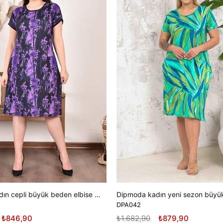
Dipmoda kadın cepli büyük beden elbise DPAYSL57 - Mor
DPA042
₺846,90
₺1.682,90
₺879,90