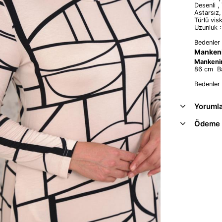
Desenli ,
Astarsız,
Türlü vis
Uzunluk 
Bedenler
Mankeni
Mankenin
86 cm Ba
Bedenler 
Yoruml
Ödeme 