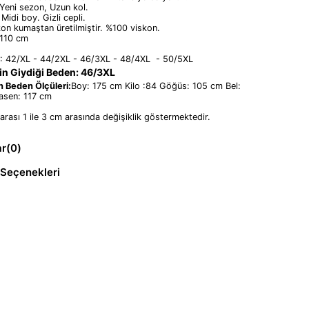
 Yeni sezon, Uzun kol.
 Midi boy. Gizli cepli.
kon kumaştan üretilmiştir. %100 viskon.
:110 cm
 : 42/XL - 44/2XL - 46/3XL - 48/4XL - 50/5XL
n Giydiği Beden: 46/3XL
 Beden Ölçüleri:
Boy: 175 cm Kilo :84 Göğüs: 105 cm Bel:
sen: 117 cm
arası 1 ile 3 cm arasında değişiklik göstermektedir.
ar
(0)
Seçenekleri