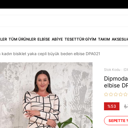
NLER
TÜM ÜRÜNLER
ELBİSE
ABİYE
TESETTÜR GİYİM
TAKIM
AKSESU
kadın bisiklet yaka cepli büyük beden elbise DPA021
Stok Kodu
(D
Dipmoda 
elbise D
₺
%
53
İndirim
SEPETTE 