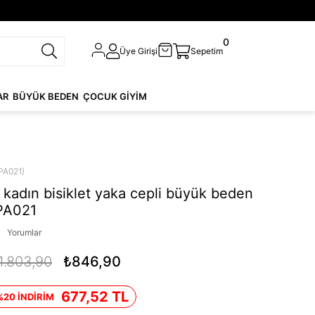
0
Üye Girişi
Sepetim
AR
BÜYÜK BEDEN
ÇOCUK GİYİM
PA021)
kadın bisiklet yaka cepli büyük beden
PA021
Yorumlar
1.803,90
₺846,90
677,52 TL
%20 İNDİRİM