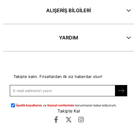
ALIŞERİŞ BİLGİLERİ
YARDIM
E-Bülten
Takipte kalın. Fırsatlardan ilk siz haberdar olun!
Üyelik koşullarını
ve
kişisel verilerimin
korunmasını kabul ediyorum.
Takipte Kal
©
dipmoda.com
- Tüm Hakları Saklıdır.