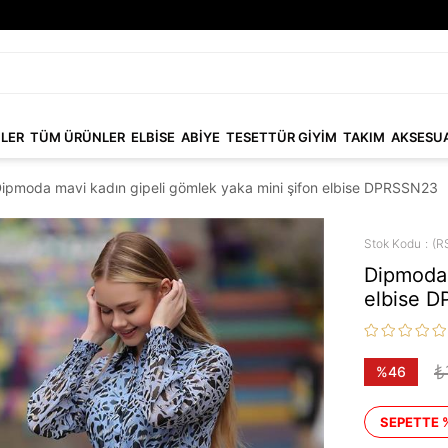
NLER
TÜM ÜRÜNLER
ELBİSE
ABİYE
TESETTÜR GİYİM
TAKIM
AKSESU
ipmoda mavi kadın gipeli gömlek yaka mini şifon elbise DPRSSN23
Stok Kodu
(R
Dipmoda 
elbise 
₺
%
46
İndirim
SEPETTE 