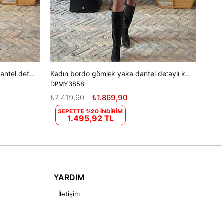
Kadın kahverengi gömlek yaka dantel detaylı kat kat mini elbise DPMY3858
Kadın bordo gömlek yaka dantel detaylı kat kat mini elbise DPMY3858
DPMY3858
₺2.419,90
₺1.869,90
SEPETTE %20 İNDİRİM
1.495,92 TL
YARDIM
İletişim