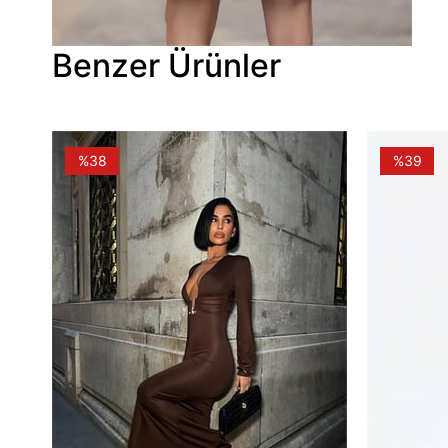
Benzer Ürünler
%38
%39