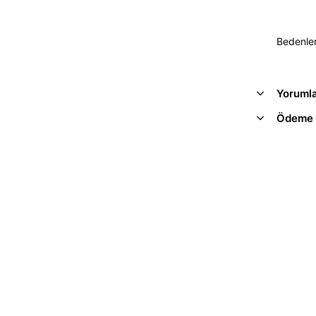
Bedenle
Yoruml
Ödeme 