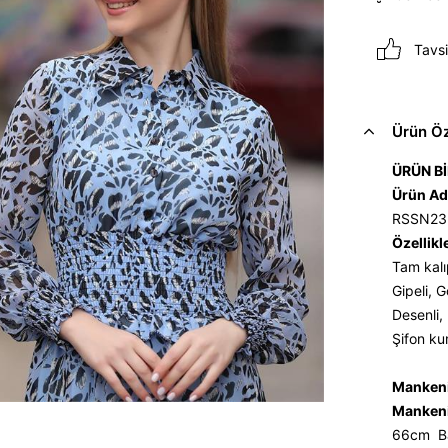
Tavsi
Ürün Öze
ÜRÜN Bİ
Ürün Ad
RSSN23
Özellikl
Tam kalı
Gipeli, 
Desenli, 
Şifon ku
Mankeni
Mankeni
66cm Ba