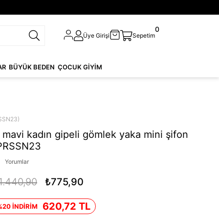
0
Üye Girişi
Sepetim
AR
BÜYÜK BEDEN
ÇOCUK GİYİM
SSN23)
mavi kadın gipeli gömlek yaka mini şifon
DPRSSN23
Yorumlar
1.440,90
₺775,90
620,72 TL
%20 İNDİRİM