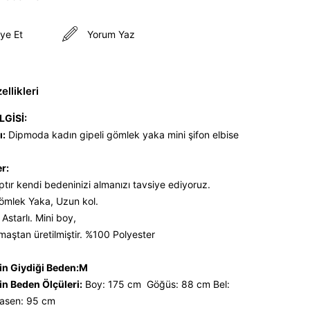
ye Et
Yorum Yaz
llikleri
LGİSİ:
ı:
Dipmoda kadın gipeli gömlek yaka mini şifon elbise
er:
ptır kendi bedeninizi almanızı tavsiye ediyoruz.
Gömlek Yaka, Uzun kol.
Astarlı. Mini boy,
maştan üretilmiştir. %100 Polyester
n Giydiği Beden:M
n Beden Ölçüleri:
Boy: 175 cm Göğüs: 88 cm Bel:
sen: 95 cm