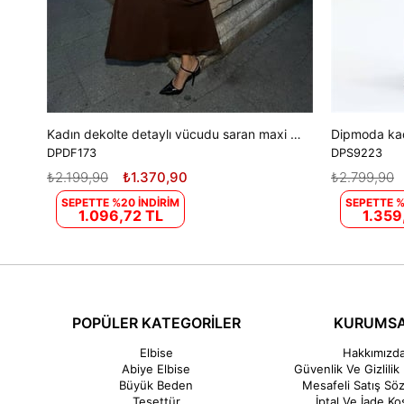
Kadın dekolte detaylı vücudu saran maxi elbise DPDF173
DPDF173
DPS9223
₺2.199,90
₺1.370,90
₺2.799,90
SEPETTE %20 İNDİRİM
SEPETTE %
1.096,72 TL
1.359
POPÜLER KATEGORİLER
KURUMS
Elbise
Hakkımızd
Abiye Elbise
Güvenlik Ve Gizlilik 
Büyük Beden
Mesafeli Satış Sö
Tesettür
İptal Ve İade Koş