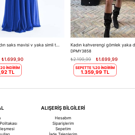
Dipmoda kadın saks mavisi v yaka simli tül abiye elbise DPS9223
DPMY3858
₺1.699,90
₺2.199,99
₺1.699,99
20 İNDİRİM
SEPETTE %20 İNDİRİM
,92 TL
1.359,99 TL
AL
ALIŞERİŞ BİLGİLERİ
a
Hesabım
Politakası
Siparişlerim
zleşmesi
Sepetim
ulları
İade Taleplerim