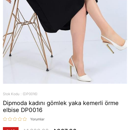
Stok Kodu
(DP0016)
Dipmoda kadını gömlek yaka kemerli örme
elbise DP0016
Yorumlar