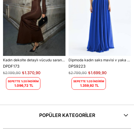
Kadın dekolte detaylı vücudu saran maxi elbise DPDF173
Dipmoda kadın saks mavisi v yaka simli tül abiye elbise DPS9223
DPDF173
DPS9223
₺2.199,90
₺1.370,90
₺2.799,90
₺1.699,90
SEPETTE %20 İNDİRİM
SEPETTE %20 İNDİRİM
1.096,72 TL
1.359,92 TL
POPÜLER KATEGORİLER