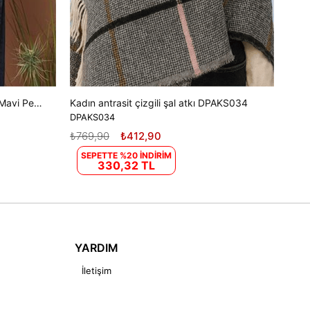
Kadın Desenli Püsküllü Kışlık Şal Mavi Pembe DPAKS042
Kadın antrasit çizgili şal atkı DPAKS034
DPAKS034
₺769,90
₺412,90
SEPETTE %20 İNDİRİM
330,32 TL
YARDIM
İletişim