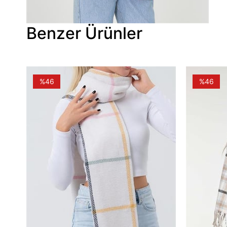
Benzer Ürünler
%46
%46