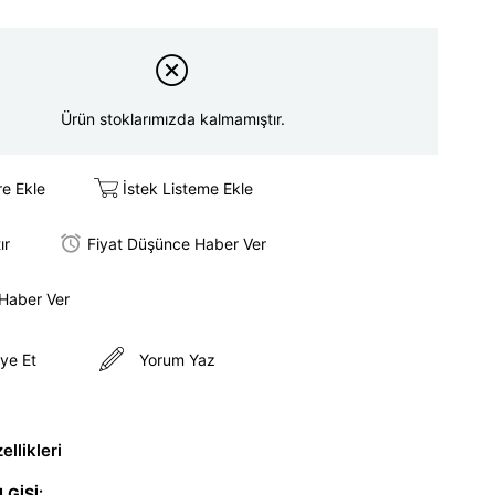
Ürün stoklarımızda kalmamıştır.
re Ekle
İstek Listeme Ekle
ır
Fiyat Düşünce Haber Ver
 Haber Ver
ye Et
Yorum Yaz
llikleri
LGİSİ: