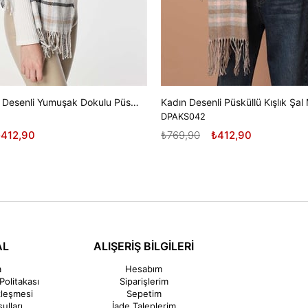
Kadın Ekose Desenli Yumuşak Dokulu Püsküllü Şal - Gri/Ekru
DPAKS042
₺412,90
₺769,90
₺412,90
AL
ALIŞERİŞ BİLGİLERİ
a
Hesabım
Politakası
Siparişlerim
zleşmesi
Sepetim
ulları
İade Taleplerim