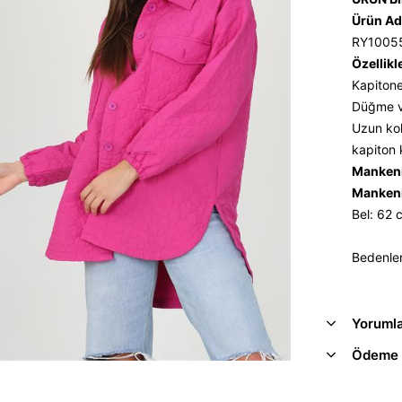
Ürün Ad
RY1005
Özellikl
Kapitone
Düğme v
Uzun kol
kapiton 
Mankeni
Mankeni
Bel: 62
Bedenle
Yoruml
Ödeme 