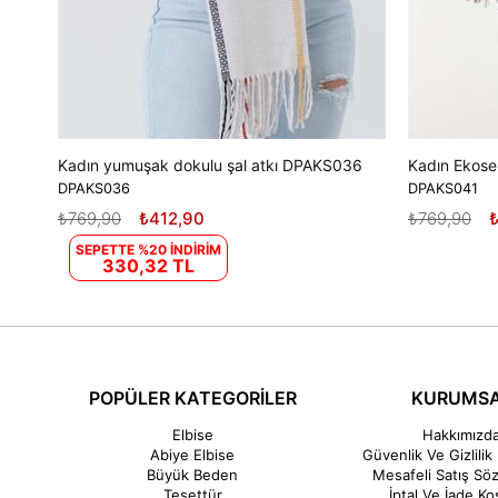
Kadın yumuşak dokulu şal atkı DPAKS036
DPAKS036
DPAKS041
₺769,90
₺412,90
₺769,90
SEPETTE %20 İNDİRİM
330,32 TL
POPÜLER KATEGORİLER
KURUMS
Elbise
Hakkımızd
Abiye Elbise
Güvenlik Ve Gizlilik 
Büyük Beden
Mesafeli Satış Sö
Tesettür
İptal Ve İade Koş