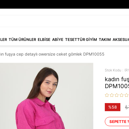
NLER
TÜM ÜRÜNLER
ELBİSE
ABİYE
TESETTÜR GİYİM
TAKIM
AKSESU
ın fuşya cep detaylı owersize ceket gömlek DPM10055
Stok Kodu
(R
kadın fu
DPM100
₺
%
58
İndirim
SEPETTE 