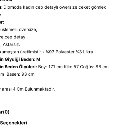
ı:
Dipmoda kadın cep detaylı owersize ceket gömlek
5
er:
 işlemeli, oversize,
e cep detaylı.
, Astarsız.
kumaştan üretilmiştir. : %97 Polyester %3 Likra
n Giydiği Beden: M
n Beden Ölçüleri:
Boy: 171 cm Kilo: 57 Göğüs: 86 cm
 cm Basen: 93 cm
r arası 4 Cm Bulunmaktadır.
ar
(0)
Seçenekleri