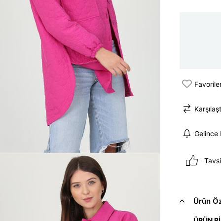
Favorile
Karşılaşt
Gelince
Tavsi
Ürün Öze
ÜRÜN Bİ