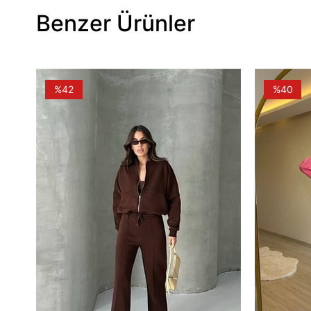
Benzer Ürünler
%42
%40