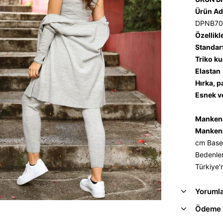
Ürün Ad
DPNB70
Özellikl
Standar
Triko k
Elastan
Hırka, p
Esnek v
Mankeni
Mankeni
cm Base
Bedenler
Türkiye'
Yoruml
Ödeme 