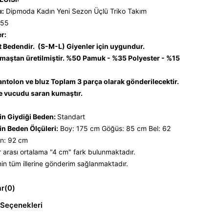
ı:
Dipmoda Kadın Yeni Sezon Üçlü Triko Takım
55
er:
t Bedendir. (S-M-L) Giyenler için uygundur.
umaştan üretilmiştir. %50 Pamuk - %35 Polyester - %15
antolon ve bluz Toplam 3 parça olarak gönderilecektir.
e vucudu saran kumaştır.
n Giydiği Beden:
Standart
n Beden Ölçüleri:
Boy: 175 cm Göğüs: 85 cm Bel: 62
n: 92 cm
 arası ortalama "4 cm" fark bulunmaktadır.
nin tüm illerine gönderim sağlanmaktadır.
ar
(0)
Seçenekleri