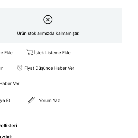
Ürün stoklarımızda kalmamıştır.
re Ekle
İstek Listeme Ekle
ır
Fiyat Düşünce Haber Ver
 Haber Ver
ye Et
Yorum Yaz
llikleri
LGİSİ: