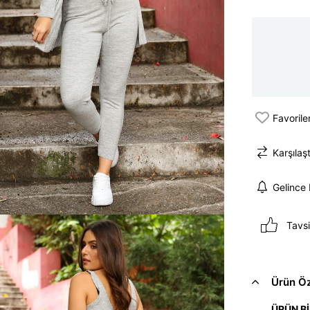
Favorile
Karşılaşt
Gelince
Tavsi
Ürün Öze
ÜRÜN Bİ