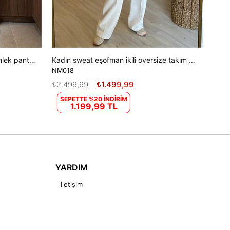
Dipmoda kadın nakış detaylı gömlek pantolon ikili keten takım DPEMP2514
Kadın sweat eşofman ikili oversize takım DPNM018
NM018
₺2.499,99
₺1.499,99
SEPETTE %20 İNDİRİM
1.199,99 TL
YARDIM
İletişim