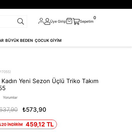
0
Üye Girişi
Sepetim
AR
BÜYÜK BEDEN
ÇOCUK GİYİM
P7055)
Kadın Yeni Sezon Üçlü Triko Takım
55
Yorumlar
637,90
₺573,90
459,12 TL
%20 İNDİRİM