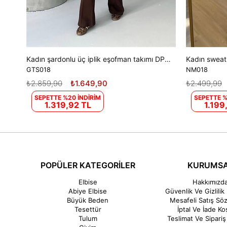
Kadın şardonlu üç iplik eşofman takımı DPGTS018 - Kahverengi
GTS018
NM018
₺2.859,90
₺1.649,90
₺2.499,99
SEPETTE %20 İNDİRİM
SEPETTE %
1.319,92 TL
1.199
POPÜLER KATEGORİLER
KURUMS
Elbise
Hakkımızd
Abiye Elbise
Güvenlik Ve Gizlilik 
Büyük Beden
Mesafeli Satış Sö
Tesettür
İptal Ve İade Koş
Tulum
Teslimat Ve Sipariş 