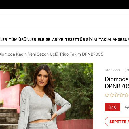
NLER
TÜM ÜRÜNLER
ELBİSE
ABİYE
TESETTÜR GİYİM
TAKIM
AKSESU
Dipmoda Kadın Yeni Sezon Üçlü Triko Takım DPNB7055
Stok Kodu
(D
Dipmoda 
DPNB70
₺
%
10
İndirim
SEPETTE 