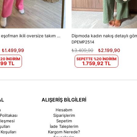
Kadın sweat eşofman ikili oversize takım DPNM018
DPEMP2514
₺1.499,99
₺3.409,90
₺2.199,90
20 İNDİRİM
SEPETTE %20 İNDİRİM
,99 TL
1.759,92 TL
AL
ALIŞERİŞ BİLGİLERİ
a
Hesabım
Politakası
Siparişlerim
zleşmesi
Sepetim
ulları
İade Taleplerim
Koşulları
Kargom Nerede?