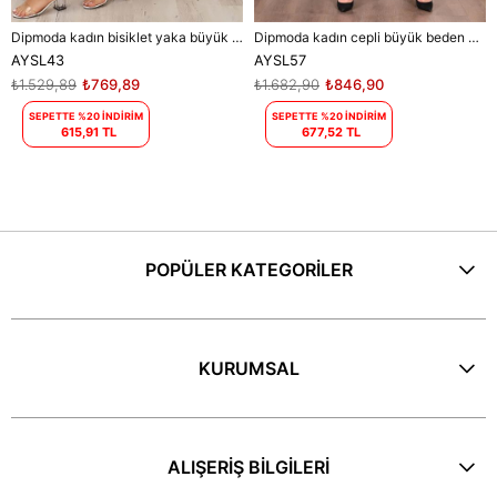
Dipmoda kadın bisiklet yaka büyük beden elbise DPAYSL43 - Mavi
Dipmoda kadın cepli büyük beden elbise DPAYSL57 - Mor
AYSL43
AYSL57
₺1.529,89
₺769,89
₺1.682,90
₺846,90
SEPETTE %20 İNDİRİM
SEPETTE %20 İNDİRİM
615,91 TL
677,52 TL
POPÜLER KATEGORİLER
KURUMSAL
ALIŞERİŞ BİLGİLERİ