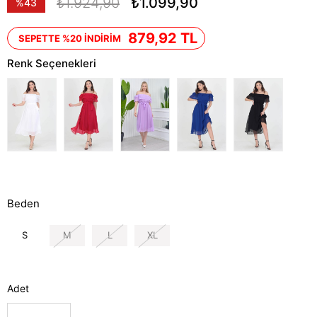
₺1.924,90
₺1.099,90
%
43
İndirim
879,92 TL
SEPETTE %20 İNDİRİM
Renk Seçenekleri
Beden
S
M
L
XL
Adet