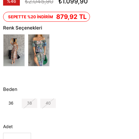
₺2.045,90
₺1.099,90
%
46
İndirim
879,92 TL
SEPETTE %20 İNDİRİM
Renk Seçenekleri
Beden
36
38
40
Adet