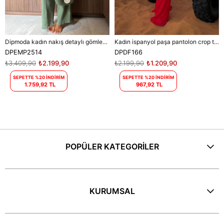
Dipmoda kadın nakış detaylı gömlek pantolon ikili keten takım DPEMP2514
Kadın ispanyol paşa pantolon crop takım DPDF166
DPEMP2514
DPDF166
₺3.409,90
₺2.199,90
₺2.199,90
₺1.209,90
SEPETTE %20 İNDİRİM
SEPETTE %20 İNDİRİM
1.759,92 TL
967,92 TL
POPÜLER KATEGORİLER
KURUMSAL