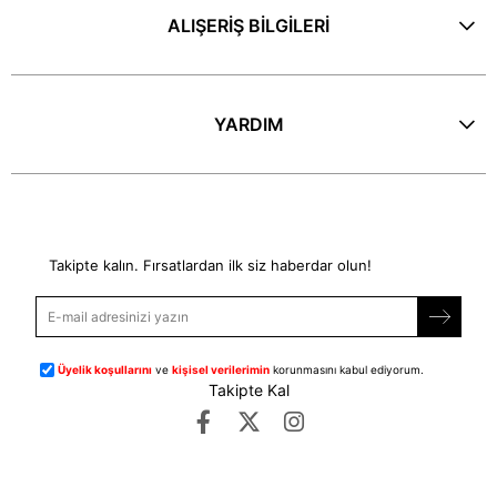
ALIŞERİŞ BİLGİLERİ
YARDIM
E-Bülten
Takipte kalın. Fırsatlardan ilk siz haberdar olun!
Üyelik koşullarını
ve
kişisel verilerimin
korunmasını kabul ediyorum.
Takipte Kal
©
dipmoda.com
- Tüm Hakları Saklıdır.