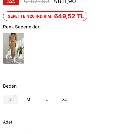
₺1.077,90
₺811,90
%
25
İndirim
649,52 TL
SEPETTE %20 İNDİRİM
Renk Seçenekleri
Beden
S
M
L
XL
Adet