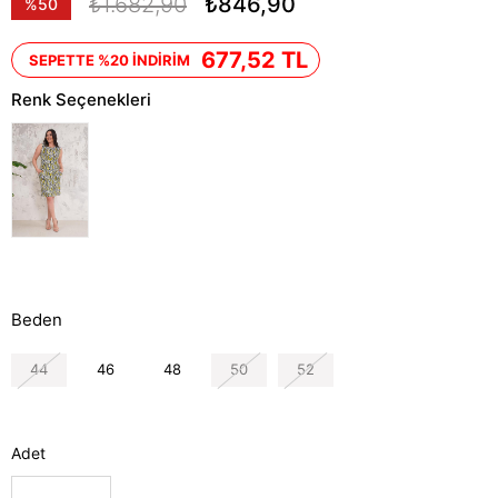
₺1.682,90
₺846,90
%
50
İndirim
677,52 TL
SEPETTE %20 İNDİRİM
Renk Seçenekleri
Beden
44
46
48
50
52
Adet