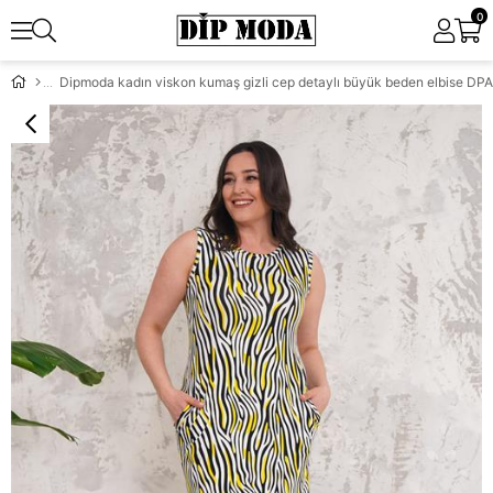
0
Dipmoda kadın viskon kumaş gizli cep detaylı büyük beden elbise DP