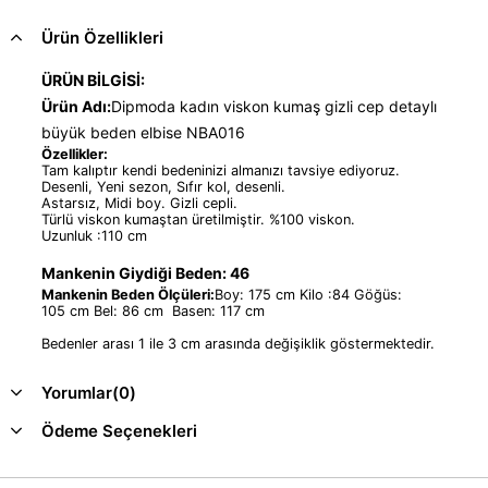
Ürün Özellikleri
ÜRÜN BİLGİSİ:
Ürün Adı:
Dipmoda kadın viskon kumaş gizli cep detaylı
büyük beden elbise NBA016
Özellikler:
Tam kalıptır kendi bedeninizi almanızı tavsiye ediyoruz.
Desenli, Yeni sezon, Sıfır kol, desenli.
Astarsız, Midi boy. Gizli cepli.
Türlü viskon kumaştan üretilmiştir. %100 viskon.
Uzunluk :110 cm
Mankenin Giydiği Beden: 46
Mankenin Beden Ölçüleri:
Boy: 175 cm Kilo :84 Göğüs:
105 cm Bel: 86 cm Basen: 117 cm
Bedenler arası 1 ile 3 cm arasında değişiklik göstermektedir.
Yorumlar
(0)
Ödeme Seçenekleri