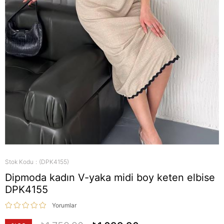
Stok Kodu
(DPK4155)
Dipmoda kadın V-yaka midi boy keten elbise
DPK4155
Yorumlar