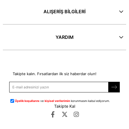
ALIŞERİŞ BİLGİLERİ
YARDIM
E-Bülten
Takipte kalın. Fırsatlardan ilk siz haberdar olun!
Üyelik koşullarını
ve
kişisel verilerimin
korunmasını kabul ediyorum.
Takipte Kal
©
dipmoda.com
- Tüm Hakları Saklıdır.