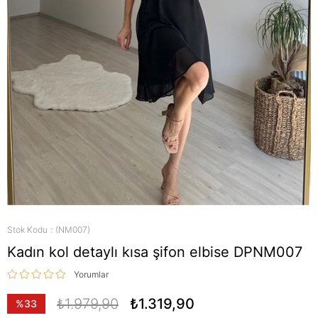
Stok Kodu
(NM007)
Kadın kol detaylı kısa şifon elbise DPNM007
Yorumlar
₺1.979,90
₺1.319,90
%
33