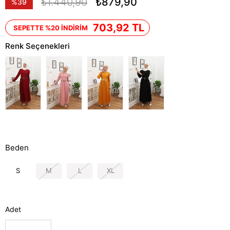
₺1.440,90
₺879,90
%
39
İndirim
703,92 TL
SEPETTE %20 İNDİRİM
Renk Seçenekleri
Beden
S
M
L
XL
Adet