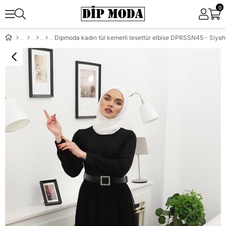
0
Dipmoda kadın tül kemerli tesettür elbise DPRSSN45 - Siyah