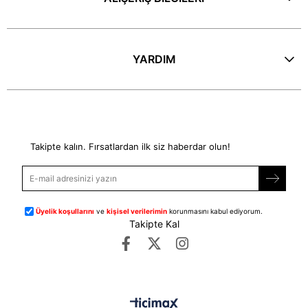
YARDIM
E-Bülten
Takipte kalın. Fırsatlardan ilk siz haberdar olun!
Üyelik koşullarını
ve
kişisel verilerimin
korunmasını kabul ediyorum.
Takipte Kal
©
dipmoda.com
- Tüm Hakları Saklıdır.