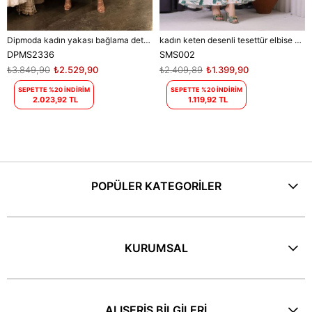
Dipmoda kadın yakası bağlama detaylı tesettür şifon elbise DPMS2336
kadın keten desenli tesettür elbise SMS002 - Bej
DPMS2336
SMS002
₺3.849,90
₺2.529,90
₺2.409,89
₺1.399,90
SEPETTE %20 İNDİRİM
SEPETTE %20 İNDİRİM
2.023,92 TL
1.119,92 TL
POPÜLER KATEGORİLER
KURUMSAL
ALIŞERİŞ BİLGİLERİ