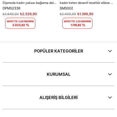
Dipmoda kadın yakası bağlama detaylı tesettür şifon elbise DPMS2336
kadın keten desenli tesettür elbise SMS002 - Bej
DPMS2336
SMS002
₺3.849,90
₺2.529,90
₺2.409,89
₺1.399,90
SEPETTE %20 İNDİRİM
SEPETTE %20 İNDİRİM
2.023,92 TL
1.119,92 TL
POPÜLER KATEGORİLER
KURUMSAL
ALIŞERİŞ BİLGİLERİ