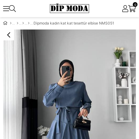
0
Dipmoda kadın kat kat tesettür elbise NMS051