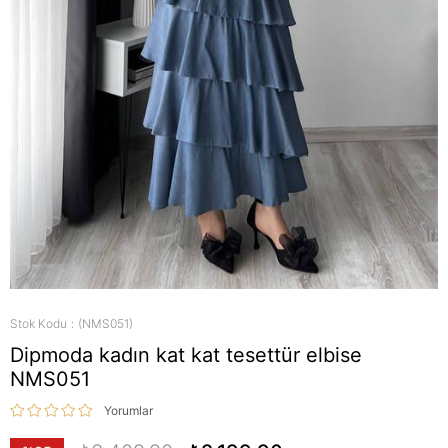
Stok Kodu
(NMS051)
Dipmoda kadın kat kat tesettür elbise
NMS051
Yorumlar