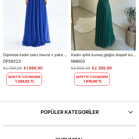
Dipmoda kadın saks mavisi v yaka simli tül abiye elbise DPS9223
Kadın ışıltılı kumaş göğüs drapeli kolsuz elbise DPNM003
DPS9223
NM003
₺2.799,90
₺1.699,90
₺3.999,99
₺2.399,99
SEPETTE %20 İNDİRİM
SEPETTE %20 İNDİRİM
1.359,92 TL
1.919,99 TL
POPÜLER KATEGORİLER